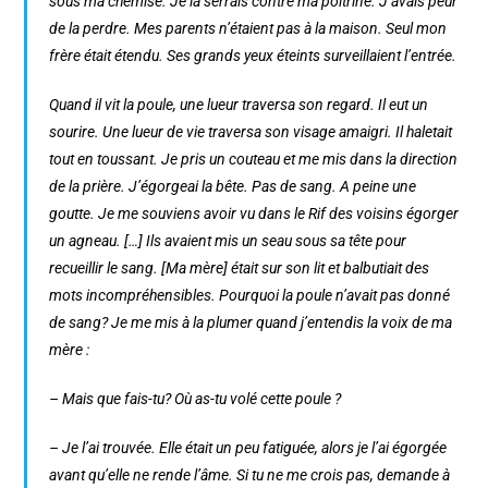
sous ma chemise. Je la serrais contre ma poitrine. J’avais peur
de la perdre. Mes parents n’étaient pas à la maison. Seul mon
frère était étendu. Ses grands yeux éteints surveillaient l’entrée.
Quand il vit la poule, une lueur traversa son regard. Il eut un
sourire. Une lueur de vie traversa son visage amaigri. Il haletait
tout en toussant. Je pris un couteau et me mis dans la direction
de la prière. J’égorgeai la bête. Pas de sang. A peine une
goutte. Je me souviens avoir vu dans le Rif des voisins égorger
un agneau. […] Ils avaient mis un seau sous sa tête pour
recueillir le sang. [Ma mère] était sur son lit et balbutiait des
mots incompréhensibles. Pourquoi la poule n’avait pas donné
de sang? Je me mis à la plumer quand j’entendis la voix de ma
mère :
– Mais que fais-tu? Où as-tu volé cette poule ?
– Je l’ai trouvée. Elle était un peu fatiguée, alors je l’ai égorgée
avant qu’elle ne rende l’âme. Si tu ne me crois pas, demande à