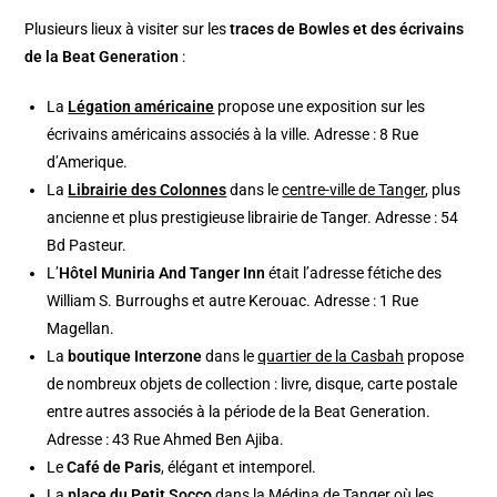
Plusieurs lieux à visiter sur les
traces de Bowles et des écrivains
de la Beat Generation
:
La
Légation américaine
propose une exposition sur les
écrivains américains associés à la ville. Adresse : 8 Rue
d’Amerique.
La
Librairie des Colonnes
dans le
centre-ville de Tanger
, plus
ancienne et plus prestigieuse librairie de Tanger. Adresse : 54
Bd Pasteur.
L’
Hôtel Muniria And Tanger Inn
était l’adresse fétiche des
William S. Burroughs et autre Kerouac. Adresse : 1 Rue
Magellan.
La
boutique Interzone
dans le
quartier de la Casbah
propose
de nombreux objets de collection : livre, disque, carte postale
entre autres associés à la période de la Beat Generation.
Adresse : 43 Rue Ahmed Ben Ajiba.
Le
Café de Paris
, élégant et intemporel.
La
place du Petit Socco
dans la
Médina de Tanger
où les