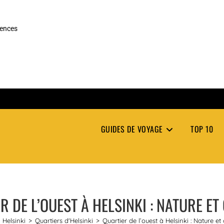
rences
GUIDES DE VOYAGE
TOP 10
R DE L’OUEST À HELSINKI : NATURE ET
Helsinki
>
Quartiers d'Helsinki
>
Quartier de l’ouest à Helsinki : Nature et 