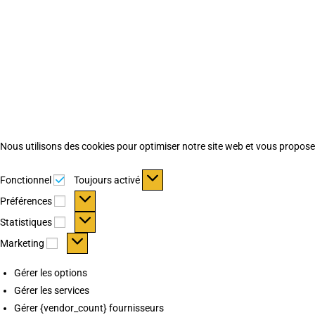
Nous utilisons des cookies pour optimiser notre site web et vous proposer 
Fonctionnel
Fonctionnel
Toujours activé
Préférences
Préférences
Statistiques
Statistiques
Marketing
Marketing
Gérer les options
Gérer les services
Gérer {vendor_count} fournisseurs