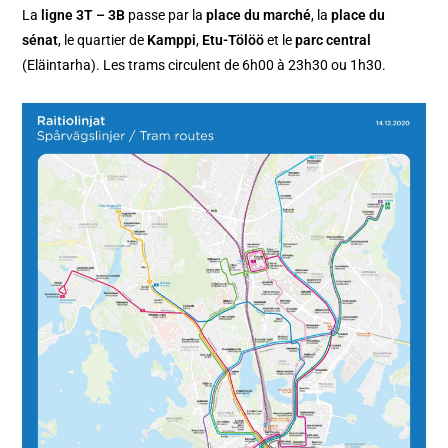
La
ligne 3T – 3B
passe par la
place du marché
, la
place du
sénat
, le quartier de
Kamppi
,
Etu-Tölöö
et le
parc central
(Eläintarha). Les trams circulent de 6h00 à 23h30 ou 1h30.