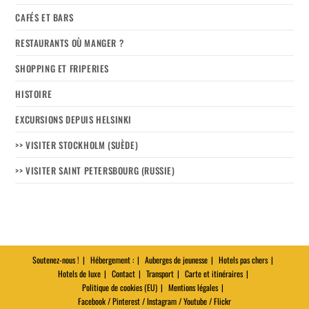
CAFÉS ET BARS
RESTAURANTS OÙ MANGER ?
SHOPPING ET FRIPERIES
HISTOIRE
EXCURSIONS DEPUIS HELSINKI
>> VISITER STOCKHOLM (SUÈDE)
>> VISITER SAINT PETERSBOURG (RUSSIE)
Soutenez-nous !
Hébergement :
Auberges de jeunesse
Hotels pas chers
Hotels de luxe
Contact
Transport
Carte et itinéraires
Politique de cookies (EU)
Mentions légales
Facebook / Pinterest / Instagram / Youtube / Flickr