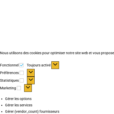
Nous utilisons des cookies pour optimiser notre site web et vous proposer 
Fonctionnel
Fonctionnel
Toujours activé
Préférences
Préférences
Statistiques
Statistiques
Marketing
Marketing
Gérer les options
Gérer les services
Gérer {vendor_count} fournisseurs