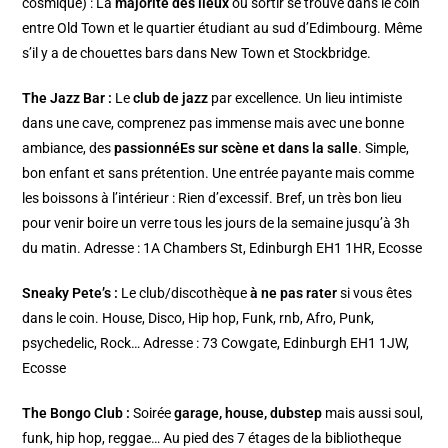
cosmique) : La
majorité des lieux
où sortir se trouve dans le coin
entre Old Town et le quartier étudiant au sud d’Edimbourg. Même
s’il y a de chouettes bars dans
New Town
et
Stockbridge
.
The Jazz Bar
:
Le
club de jazz
par excellence. Un lieu intimiste
dans une cave, comprenez pas immense mais avec une bonne
ambiance, des
passionnéEs sur scène et dans la salle
. Simple,
bon enfant et sans prétention. Une entrée payante mais comme
les boissons à l’intérieur : Rien d’excessif. Bref, un très bon lieu
pour venir boire un verre tous les jours de la semaine jusqu’à 3h
du matin. Adresse : 1A Chambers St, Edinburgh EH1 1HR, Ecosse
Sneaky Pete’s
:
Le club/discothèque
à ne pas rater
si vous êtes
dans le coin. House, Disco, Hip hop, Funk, rnb, Afro, Punk,
psychedelic, Rock… Adresse : 73 Cowgate, Edinburgh EH1 1JW,
Ecosse
The Bongo Club
:
Soirée
garage, house, dubstep
mais aussi soul,
funk, hip hop, reggae… Au pied des 7 étages de la bibliotheque