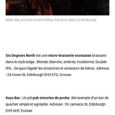
Bailie Bar, joli pub et merveilleux fish and chips à Edimbourg.
Six Degrees North
est une
micro-brasserie ecossaise
brassant
dans le style belge : Blonde, blanche, ambrée, houblonné, Double
IPA… De quoi régaler les amatrices et amateurs de bières. Adresse
: 24 Howe St, Edinburgh EH3 6TG, Ecosse
Kays Bar
: Un joli
pub victorien de poche
. Bel exemple d’un bar de
quartier simple et agréable. Adresse : 39 Jamaica St, Edinburgh
EH3 6HF, Ecosse