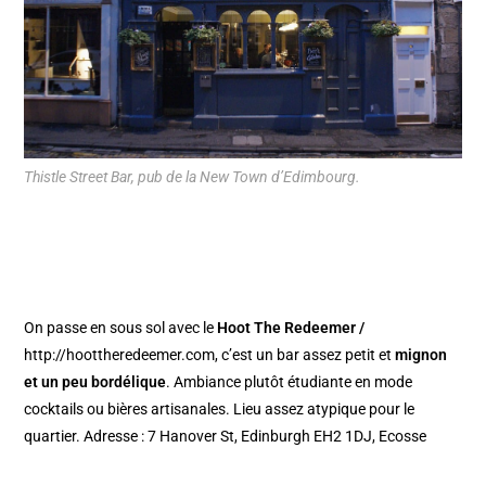
Thistle Street Bar, pub de la New Town d’Edimbourg.
On passe en sous sol avec le
Hoot The Redeemer /
http://hoottheredeemer.com, c’est un bar assez petit et
mignon
et un peu bordélique
. Ambiance plutôt étudiante en mode
cocktails ou bières artisanales. Lieu assez atypique pour le
quartier. Adresse : 7 Hanover St, Edinburgh EH2 1DJ, Ecosse