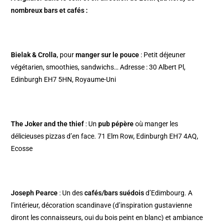
nombreux bars et cafés :
Bielak & Crolla
, pour
manger sur le pouce
: Petit déjeuner
végétarien, smoothies, sandwichs… Adresse :
30 Albert Pl,
Edinburgh EH7 5HN, Royaume-Uni
The Joker and the thief
: Un
pub pépère
où manger les
délicieuses pizzas d’en face. 71 Elm Row, Edinburgh EH7 4AQ,
Ecosse
Joseph Pearce
: Un des
cafés/bars suédois
d’Edimbourg. A
l’intérieur, décoration scandinave (d’inspiration gustavienne
diront les connaisseurs, oui du bois peint en blanc) et ambiance