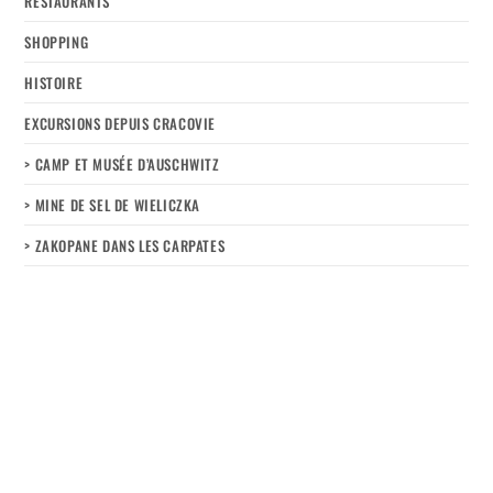
RESTAURANTS
SHOPPING
HISTOIRE
EXCURSIONS DEPUIS CRACOVIE
> CAMP ET MUSÉE D’AUSCHWITZ
> MINE DE SEL DE WIELICZKA
> ZAKOPANE DANS LES CARPATES
Soutenez-nous !
Hébergement :
Auberges de jeunesse
Hotels pas chers
Hotels de luxe
Contact
Transport
Carte et itinéraires
Politique de cookies (EU)
Mentions légales
Facebook / Pinterest / Instagram / Youtube / Flickr
© Copyright 2026 Vanupied