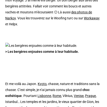
mon voyage. J’ai même été berger. Un bon berger aux dires des
bergères attitrées. Fallait voir comment les boucs et autres
vaches et moutons m’écoutaient 🙂 Là aussi
des photos de
Narkoy
. Vous les trouverez sur le Woofing turc ou sur
Workaway
et Helpx.
> Les bergères enjouées comme à leur habitude.
Et me voilà au Japon.
Kyoto
, chasse, nature et traditions sans la
chasse. C’est simple, je n’ai jamais connu plus grand
choc
esthétique
. Pourtant
Lisbonne
,
Rome
, Vilnius,
Venise
,
Prague
,
Istanbul… Les temples et les jardins, le vieux quartier de Gion, les