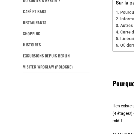
OÙ SORTIR À BERLIN ?
Sur la p
CAFÉ ET BARS
Pourquo
Inform
RESTAURANTS
Autres
Carte d
SHOPPING
Itinéra
HISTOIRES
Où dorm
EXCURSIONS DEPUIS BERLIN
VISITER WROCLAW (POLOGNE)
Pourquo
Il en exist
(4 étages!)
midi !