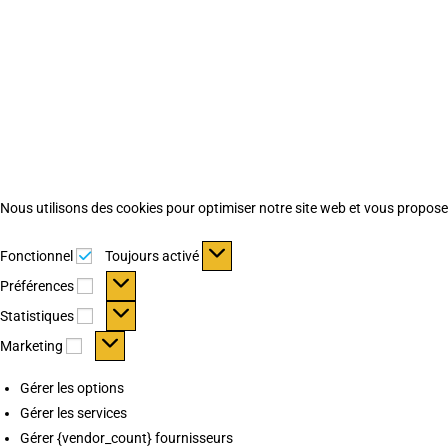
Nous utilisons des cookies pour optimiser notre site web et vous proposer 
Fonctionnel
Fonctionnel
Toujours activé
Préférences
Préférences
Statistiques
Statistiques
Marketing
Marketing
Gérer les options
Gérer les services
Gérer {vendor_count} fournisseurs