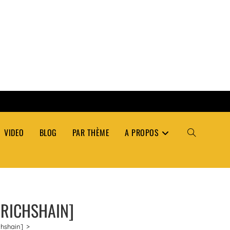
VIDEO
BLOG
PAR THÈME
A PROPOS
TOGGLE
WEBSITE
DRICHSHAIN]
SEARCH
chshain]
>