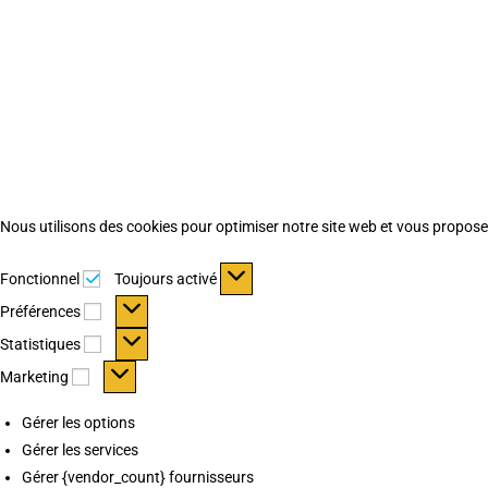
Nous utilisons des cookies pour optimiser notre site web et vous proposer 
Fonctionnel
Fonctionnel
Toujours activé
Préférences
Préférences
Statistiques
Statistiques
Marketing
Marketing
Gérer les options
Gérer les services
Gérer {vendor_count} fournisseurs