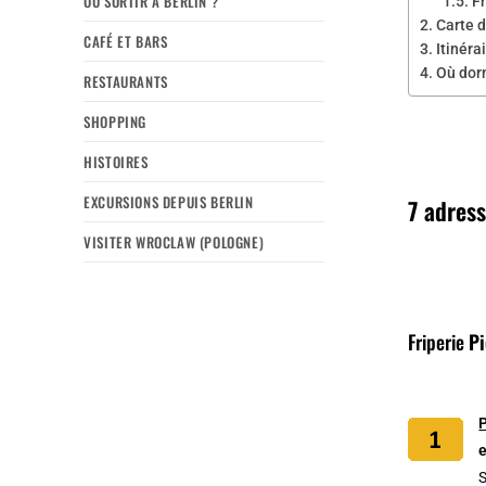
OÙ SORTIR À BERLIN ?
F
Carte d
CAFÉ ET BARS
Itinéra
Où dorm
RESTAURANTS
SHOPPING
HISTOIRES
EXCURSIONS DEPUIS BERLIN
7 adress
VISITER WROCLAW (POLOGNE)
Friperie
P
S