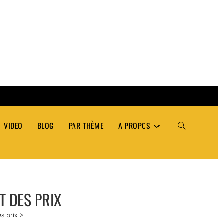
VIDEO
BLOG
PAR THÈME
A PROPOS
TOGGLE
WEBSITE
T DES PRIX
SEARCH
es prix
>