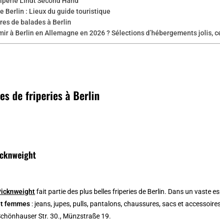
riperie Lindt Second Hand
e Berlin : Lieux du guide touristique
ires de balades à Berlin
ir à Berlin en Allemagne en 2026 ? Sélections d’hébergements jolis, c
es de friperies à Berlin
icknweight
Picknweight
fait partie des plus belles friperies de Berlin. Dans un vaste 
et femmes
: jeans, jupes, pulls, pantalons, chaussures, sacs et accessoir
chönhauser Str. 30., Münzstraße 19.