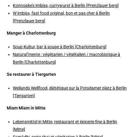
Konnopke’s imbiss, currywurst à Berlin [Prenzlauer berg]
W imbiss, fast food original, bon et pas cher à Berlin
[Prenzlauer berg]
Manger à Charlottenburg
Soup Kultur, bar à soupe à Berlin [Charlottenburg]
Natural’mente : végétarien / végétalien / macrobiotique à
Berlin [Charlottenburg]
Se restaurer à Tiergarten
Weilands Wellfood, diététique sur la Potsdamer platz à Berlin
[Tiergarten]
Miam Miam in Mitte
Lebensmittel in Mitte, restaurant et épicerie fine à Berlin
[Mitte]
Samâdhi, resto thai et végétarien à Berlin [Mitte]