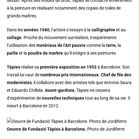
dessin. Après des études de droit, Tàpies se consacre entièrement
à la peinture en réalisant notamment des copies de toiles de
grands maîtres.
Dans les
années 1940
, l’artiste s’essaye à la
calligraphie
et au
collage
. Proche du mouvement surréaliste, il expérimente
l’utilisation des
matériaux de l’Art pauvre
comme la
terre
, la
paille
et la
poudre de marbre
qu’il intègre à ses peintures.
Tàpies
réalise sa
première exposition en 1953
à Barcelone. Son
travail lui vaut de
nombreux prix internationaux
.
Chef de file des
modernistes
, il collabore avec des artistes tels que Antonio Saura
et Eduardo Chillida.
Avant-gardiste
, Tàpies ne cessera
d’expérimenter de
nouvelles techniques
tout au long de sa vie. Il
meurt à Barcelone en 2012.
Oeuvre de Fundació Tàpies à Barcelone.
Photo de Jordiferre.