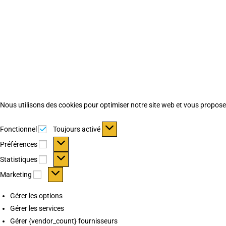
Nous utilisons des cookies pour optimiser notre site web et vous proposer 
Fonctionnel
Fonctionnel
Toujours activé
Préférences
Préférences
Statistiques
Statistiques
Marketing
Marketing
Gérer les options
Gérer les services
Gérer {vendor_count} fournisseurs