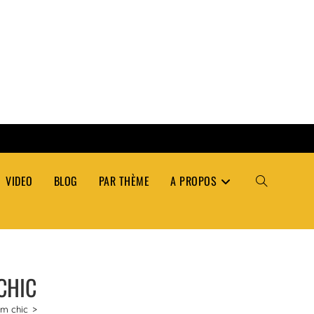
VIDEO
BLOG
PAR THÈME
A PROPOS
TOGGLE
WEBSITE
CHIC
SEARCH
lm chic
>