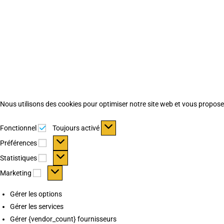
Nous utilisons des cookies pour optimiser notre site web et vous proposer 
Fonctionnel
Fonctionnel
Toujours activé
Préférences
Préférences
Statistiques
Statistiques
Marketing
Marketing
Gérer les options
Gérer les services
Gérer {vendor_count} fournisseurs