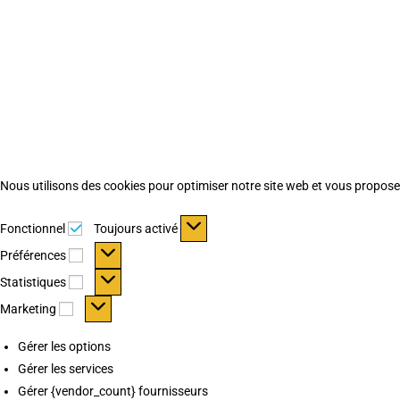
Nous utilisons des cookies pour optimiser notre site web et vous proposer 
Fonctionnel
Fonctionnel
Toujours activé
Préférences
Préférences
Statistiques
Statistiques
Marketing
Marketing
Gérer les options
Gérer les services
Gérer {vendor_count} fournisseurs