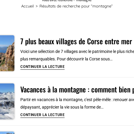
Accueil
>
Résultats de recherche pour
“montagne”
7 plus beaux villages de Corse entre me
Voici une sélection de 7 villages avec le patrimoine le plus riche
plus remarquables. Pour découvrir la Corse sous…
7
CONTINUER LA LECTURE
plus
beaux
Vacances à la montagne : comment bien pl
villages
de
Partir en vacances à la montagne, c'est pêle-mêle : renouer avec
Corse
dépaysant, apprécier la vie sous la forme de…
entre
Vacances
CONTINUER LA LECTURE
mer
à
et
la
montagne