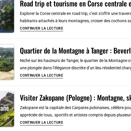
Road trip et tourisme en Corse centrale
montagne
:
Explorer la Corse centrale en road trip, c’est s’offrir une trav
comment
habitants attachés à leurs montagnes, croiser des cochons 
bien
Road
CONTINUER LA LECTURE
planifier
trip
votre
et
séjour
Quartier de la Montagne à Tanger : Beverly
tourisme
en
en
Niché sur les hauteurs de Tanger, le quartier de la Montagne o
station
Corse
une plongée dans l’élégance discrète d’un lieu résidentiel cha
?
centrale
Quartier
CONTINUER LA LECTURE
entre
de
mer
la
et
Visiter Zakopane (Pologne) : Montagne, sk
Montagne
montagne
à
Zakopane est la capitale des Carpates polonaises, célèbre pou
Tanger
appréciée de tous, sportifs et artistes compris depuis plusie
:
Visiter
CONTINUER LA LECTURE
Beverly
Zakopane