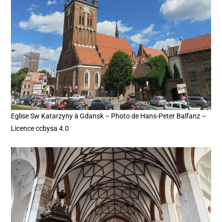
Eglise Sw Katarzyny à Gdansk – Photo de Hans-Peter Balfanz –
Licence ccbysa 4.0