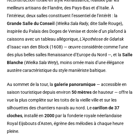
reconstruction totale en style Renaissance, réalisée par les
meilleurs artisans de Flandre, des Pays-Bas et d’Italie. À
l’intérieur, deux salles constituent l’essentiel de l’intérêt : la
Grande Salle du Conseil
(
Wielka Sala Rady
, dite Salle Rouge),
inspirée du Palais des Doges de Venise et dotée d’un plafond à
caissons avec un tableau allégorique,
L’Apothéose de Gdańsk
d’Isaac van den Block (1608) — œuvre considérée comme l’une
des plus belles salles Renaissance d’Europe du Nord —, et la
Salle
Blanche
(
Wielka Sala Wety
), moins ornée mais d’une élégance
austère caractéristique du style manièriste baltique.
Au sommet de la tour, la
galerie panoramique
— accessible en
saison touristique depuis environ
50 mètres
de hauteur — offre la
vue la plus complète sur les toits de la vieille ville et sur les
silhouettes des chantiers navals au nord. Le
carillon de 37
cloches
, installé en
2000
par la fonderie royale néerlandaise
Royal Eijsbouts d’Asten, égrène des mélodies à chaque heure
pleine.