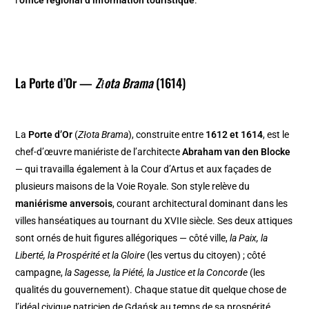
l’
office régional d’information touristique
.
La Porte d’Or —
Złota Brama
(1614)
La
Porte d’Or
(
Złota Brama
), construite entre
1612 et 1614
, est le
chef-d’œuvre maniériste de l’architecte
Abraham van den Blocke
— qui travailla également à la Cour d’Artus et aux façades de
plusieurs maisons de la Voie Royale. Son style relève du
maniérisme anversois
, courant architectural dominant dans les
villes hanséatiques au tournant du XVIIe siècle. Ses deux attiques
sont ornés de huit figures allégoriques — côté ville,
la Paix, la
Liberté, la Prospérité et la Gloire
(les vertus du citoyen) ; côté
campagne,
la Sagesse, la Piété, la Justice et la Concorde
(les
qualités du gouvernement). Chaque statue dit quelque chose de
l’idéal civique patricien de Gdańsk au temps de sa prospérité