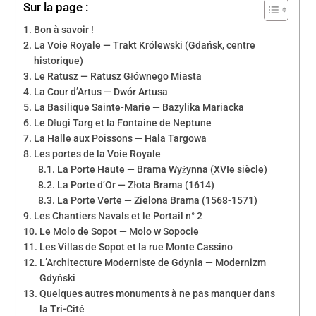
Sur la page :
Bon à savoir !
La Voie Royale — Trakt Królewski (Gdańsk, centre
historique)
Le Ratusz — Ratusz Głównego Miasta
La Cour d’Artus — Dwór Artusa
La Basilique Sainte-Marie — Bazylika Mariacka
Le Długi Targ et la Fontaine de Neptune
La Halle aux Poissons — Hala Targowa
Les portes de la Voie Royale
La Porte Haute — Brama Wyżynna (XVIe siècle)
La Porte d’Or — Złota Brama (1614)
La Porte Verte — Zielona Brama (1568-1571)
Les Chantiers Navals et le Portail n° 2
Le Molo de Sopot — Molo w Sopocie
Les Villas de Sopot et la rue Monte Cassino
L’Architecture Moderniste de Gdynia — Modernizm
Gdyński
Quelques autres monuments à ne pas manquer dans
la Tri-Cité