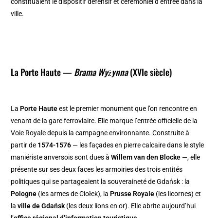
constituaient le dispositif défensif et cérémoniel d’entrée dans la
ville.
La Porte Haute —
Brama Wyżynna
(XVIe siècle)
La
Porte Haute
est le premier monument que l’on rencontre en
venant de la gare ferroviaire. Elle marque l’entrée officielle de la
Voie Royale depuis la campagne environnante. Construite à
partir de
1574-1576
— les façades en pierre calcaire dans le style
maniériste anversois sont dues à
Willem van den Blocke
—, elle
présente sur ses deux faces les armoiries des trois entités
politiques qui se partageaient la souveraineté de Gdańsk : la
Pologne
(les armes de Ciołek), la
Prusse Royale
(les licornes) et
la
ville de Gdańsk
(les deux lions en or). Elle abrite aujourd’hui