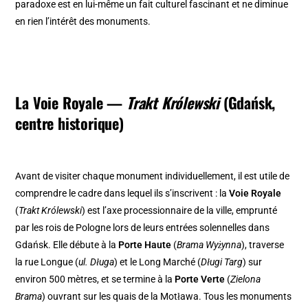
paradoxe est en lui-même un fait culturel fascinant et ne diminue
en rien l’intérêt des monuments.
La Voie Royale —
Trakt Królewski
(Gdańsk,
centre historique)
Avant de visiter chaque monument individuellement, il est utile de
comprendre le cadre dans lequel ils s’inscrivent : la
Voie Royale
(
Trakt Królewski
) est l’axe processionnaire de la ville, emprunté
par les rois de Pologne lors de leurs entrées solennelles dans
Gdańsk. Elle débute à la
Porte Haute
(
Brama Wyżynna
), traverse
la rue Longue (
ul. Długa
) et le Long Marché (
Długi Targ
) sur
environ 500 mètres, et se termine à la
Porte Verte
(
Zielona
Brama
) ouvrant sur les quais de la Motława. Tous les monuments