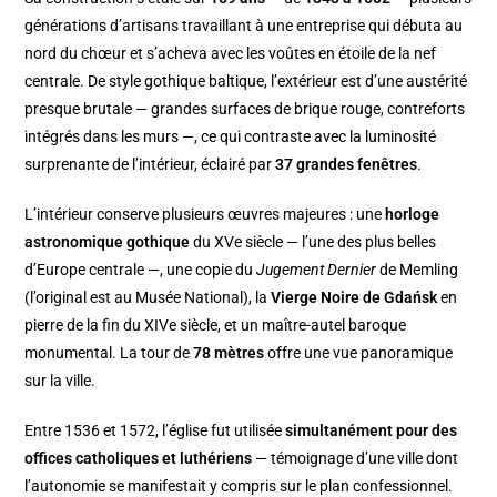
générations d’artisans travaillant à une entreprise qui débuta au
nord du chœur et s’acheva avec les voûtes en étoile de la nef
centrale. De style gothique baltique, l’extérieur est d’une austérité
presque brutale — grandes surfaces de brique rouge, contreforts
intégrés dans les murs —, ce qui contraste avec la luminosité
surprenante de l’intérieur, éclairé par
37 grandes fenêtres
.
L’intérieur conserve plusieurs œuvres majeures : une
horloge
astronomique gothique
du XVe siècle — l’une des plus belles
d’Europe centrale —, une copie du
Jugement Dernier
de Memling
(l’original est au Musée National), la
Vierge Noire de Gdańsk
en
pierre de la fin du XIVe siècle, et un maître-autel baroque
monumental. La tour de
78 mètres
offre une vue panoramique
sur la ville.
Entre 1536 et 1572, l’église fut utilisée
simultanément pour des
offices catholiques et luthériens
— témoignage d’une ville dont
l’autonomie se manifestait y compris sur le plan confessionnel.