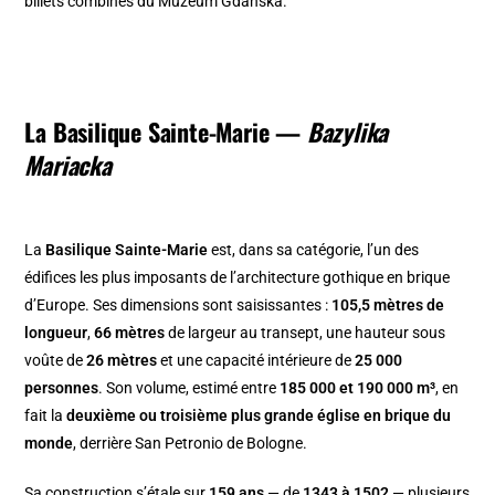
billets combinés du Muzeum Gdańska.
La Basilique Sainte-Marie —
Bazylika
Mariacka
La
Basilique Sainte-Marie
est, dans sa catégorie, l’un des
édifices les plus imposants de l’architecture gothique en brique
d’Europe. Ses dimensions sont saisissantes :
105,5 mètres de
longueur
,
66 mètres
de largeur au transept, une hauteur sous
voûte de
26 mètres
et une capacité intérieure de
25 000
personnes
. Son volume, estimé entre
185 000 et 190 000 m³
, en
fait la
deuxième ou troisième plus grande église en brique du
monde
, derrière San Petronio de Bologne.
Sa construction s’étale sur
159 ans
— de
1343 à 1502
— plusieurs