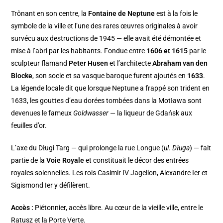
Trônant en son centre, la
Fontaine de Neptune
est à la fois le
symbole de la ville et l’une des rares œuvres originales à avoir
survécu aux destructions de 1945 — elle avait été démontée et
mise à l’abri par les habitants. Fondue entre
1606 et 1615
par le
sculpteur flamand
Peter Husen
et l’architecte
Abraham van den
Blocke
, son socle et sa vasque baroque furent ajoutés en
1633
.
La légende locale dit que lorsque Neptune a frappé son trident en
1633, les gouttes d’eau dorées tombées dans la Motława sont
devenues le fameux
Goldwasser
— la liqueur de Gdańsk aux
feuilles d’or.
L’axe du Długi Targ — qui prolonge la rue Longue (
ul. Długa
) — fait
partie de la
Voie Royale
et constituait le décor des entrées
royales solennelles. Les rois Casimir IV Jagellon, Alexandre Ier et
Sigismond Ier y défilèrent.
Accès :
Piétonnier, accès libre. Au cœur de la vieille ville, entre le
Ratusz et la Porte Verte.