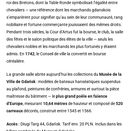
roi des Bretons, dont la Table Ronde symbolisait l’égalité entre
chevaliers — une référence dont les marchands gdanskois
s’emparèrent pour signifier qu’au sein de leur communauté, rang
nobiliaire et fortune commerçante jouissaient des mêmes droits.
Pendant trois siècles, la Cour d’Artus fut la bourse, le club, la salle
des fêtes et le salon politique des élites de la ville — seuls les
chevaliers nobles et les marchands les plus fortunés y étaient
admis. En
1742
, le Conseil de ville la convertit en bourse
céréalière.
La grande salle abrite aujourd’hui les collections du
Musée de la
Ville de Gdańsk
: modèles de bateaux hanséatiques suspendus
au plafond, peintures de confréries, armures et surtout la pièce
maîtresse du bâtiment — le
plus grand poêle en faïence
d’Europe
, mesurant
10,64 mètres
de hauteur et composé de
520
carreaux
décorés, construit entre 1545 et 1566.
Accès :
Długi Targ 44, Gdańsk. Tarif env. 20 PLN. Inclus dans les