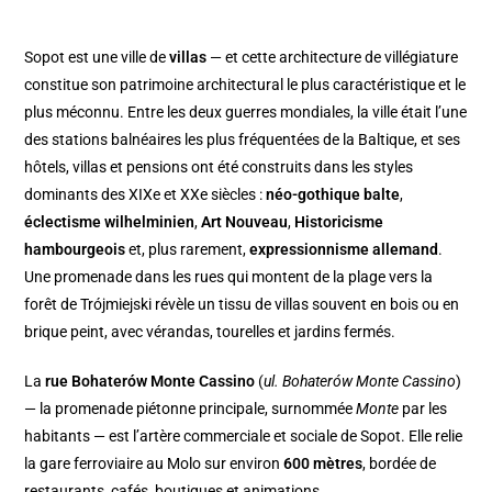
Sopot est une ville de
villas
— et cette architecture de villégiature
constitue son patrimoine architectural le plus caractéristique et le
plus méconnu. Entre les deux guerres mondiales, la ville était l’une
des stations balnéaires les plus fréquentées de la Baltique, et ses
hôtels, villas et pensions ont été construits dans les styles
dominants des XIXe et XXe siècles :
néo-gothique balte
,
éclectisme wilhelminien
,
Art Nouveau
,
Historicisme
hambourgeois
et, plus rarement,
expressionnisme allemand
.
Une promenade dans les rues qui montent de la plage vers la
forêt de Trójmiejski révèle un tissu de villas souvent en bois ou en
brique peint, avec vérandas, tourelles et jardins fermés.
La
rue Bohaterów Monte Cassino
(
ul. Bohaterów Monte Cassino
)
— la promenade piétonne principale, surnommée
Monte
par les
habitants — est l’artère commerciale et sociale de Sopot. Elle relie
la gare ferroviaire au Molo sur environ
600 mètres
, bordée de
restaurants, cafés, boutiques et animations.