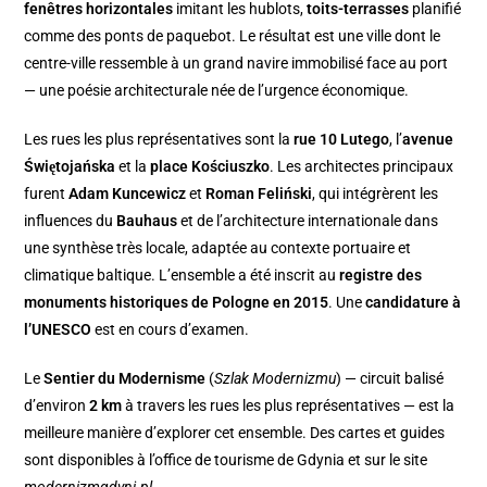
fenêtres horizontales
imitant les hublots,
toits-terrasses
planifié
comme des ponts de paquebot. Le résultat est une ville dont le
centre-ville ressemble à un grand navire immobilisé face au port
— une poésie architecturale née de l’urgence économique.
Les rues les plus représentatives sont la
rue 10 Lutego
, l’
avenue
Świętojańska
et la
place Kościuszko
. Les architectes principaux
furent
Adam Kuncewicz
et
Roman Feliński
, qui intégrèrent les
influences du
Bauhaus
et de l’architecture internationale dans
une synthèse très locale, adaptée au contexte portuaire et
climatique baltique. L’ensemble a été inscrit au
registre des
monuments historiques de Pologne en 2015
. Une
candidature à
l’UNESCO
est en cours d’examen.
Le
Sentier du Modernisme
(
Szlak Modernizmu
) — circuit balisé
d’environ
2 km
à travers les rues les plus représentatives — est la
meilleure manière d’explorer cet ensemble. Des cartes et guides
sont disponibles à l’office de tourisme de Gdynia et sur le site