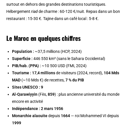
surtout en dehors des grandes destinations touristiques.
Hébergement
riad
de charme : 60-120 €/nuit. Repas dans un bon
restaurant : 15-30 €. Tajine dans un café local : 5-8 €.
Le Maroc en quelques chiffres
Population :
~37,5 millions (HCP, 2024)
Superficie :
446 550 km² (sans le Sahara Occidental)
PIB/hab. (PPA) :
~10 500 USD (FMI, 2024)
Tourisme :
17,4 millions
de visiteurs (2024, record),
104 Mds
MAD
(~10 Mds €) de recettes,
7 % du PIB
Sites UNESCO :
9
Al-Qarawiyyin
(Fès,
859
) : plus ancienne université du monde
encore en activité
Indépendance :
2 mars 1956
Monarchie alaouite
depuis
1664
— roi Mohammed VI depuis
1999