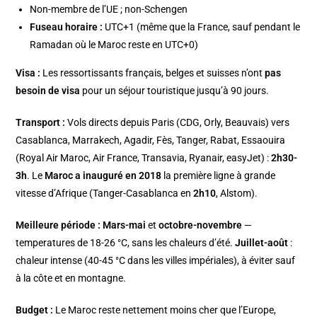
Non-membre de l’UE ; non-Schengen
Fuseau horaire :
UTC+1 (même que la France, sauf pendant le
Ramadan où le Maroc reste en UTC+0)
Visa :
Les ressortissants français, belges et suisses n’ont
pas
besoin de visa
pour un séjour touristique jusqu’à 90 jours.
Transport :
Vols directs depuis Paris (CDG, Orly, Beauvais) vers
Casablanca, Marrakech, Agadir, Fès, Tanger, Rabat, Essaouira
(Royal Air Maroc, Air France, Transavia, Ryanair, easyJet) :
2h30-
3h
. Le
Maroc a inauguré en 2018
la première ligne à grande
vitesse d’Afrique (Tanger-Casablanca en
2h10
, Alstom).
Meilleure période :
Mars-mai
et
octobre-novembre
—
temperatures de 18-26 °C, sans les chaleurs d’été.
Juillet-août
:
chaleur intense (40-45 °C dans les villes impériales), à éviter sauf
à la côte et en montagne.
Budget :
Le Maroc reste nettement moins cher que l’Europe,