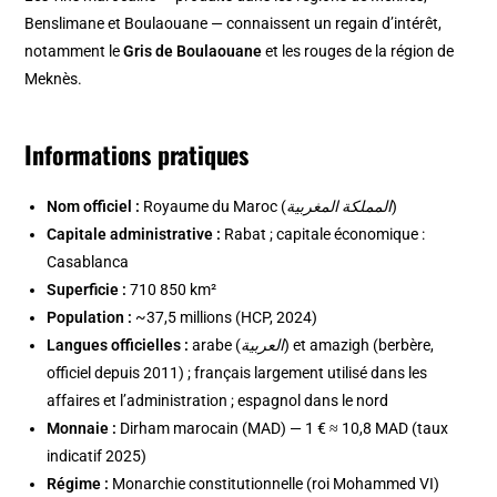
Benslimane et Boulaouane — connaissent un regain d’intérêt,
notamment le
Gris de Boulaouane
et les rouges de la région de
Meknès.
Informations pratiques
Nom officiel :
Royaume du Maroc (
المملكة المغربية
)
Capitale administrative :
Rabat ; capitale économique :
Casablanca
Superficie :
710 850 km²
Population :
~37,5 millions (HCP, 2024)
Langues officielles :
arabe (
العربية
) et amazigh (berbère,
officiel depuis 2011) ; français largement utilisé dans les
affaires et l’administration ; espagnol dans le nord
Monnaie :
Dirham marocain (MAD) — 1 € ≈ 10,8 MAD (taux
indicatif 2025)
Régime :
Monarchie constitutionnelle (roi Mohammed VI)