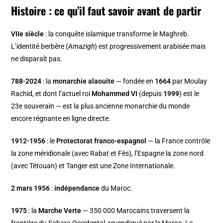
Histoire : ce qu’il faut savoir avant de partir
VIIe siècle
: la conquête islamique transforme le Maghreb.
L’identité berbère (
Amazigh
) est progressivement arabisée mais
ne disparaît pas.
788-2024
: la
monarchie alaouite
— fondée en
1664
par Moulay
Rachid, et dont l’actuel roi
Mohammed VI
(depuis
1999
) est le
23e souverain — est la plus ancienne monarchie du monde
encore régnante en ligne directe.
1912-1956
: le
Protectorat franco-espagnol
— la France contrôle
la zone méridionale (avec Rabat et Fès), l’Espagne la zone nord
(avec Tétouan) et Tanger est une Zone Internationale.
2 mars 1956
:
indépendance
du Maroc.
1975
: la
Marche Verte
— 350 000 Marocains traversent la
frontière du Sahara Occidental, revendiqué par le Maroc. Le