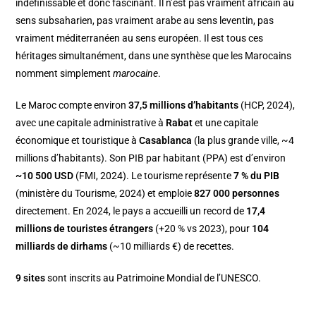
indéfinissable et donc fascinant. Il n’est pas vraiment africain au
sens subsaharien, pas vraiment arabe au sens leventin, pas
vraiment méditerranéen au sens européen. Il est tous ces
héritages simultanément, dans une synthèse que les Marocains
nomment simplement
marocaine
.
Le Maroc compte environ
37,5 millions d’habitants
(HCP, 2024),
avec une capitale administrative à
Rabat
et une capitale
économique et touristique à
Casablanca
(la plus grande ville, ~4
millions d’habitants). Son PIB par habitant (PPA) est d’environ
~10 500 USD
(FMI, 2024). Le tourisme représente
7 % du PIB
(ministère du Tourisme, 2024) et emploie
827 000 personnes
directement. En 2024, le pays a accueilli un record de
17,4
millions de touristes étrangers
(+20 % vs 2023), pour
104
milliards de dirhams
(~10 milliards €) de recettes.
9 sites
sont inscrits au Patrimoine Mondial de l’UNESCO.