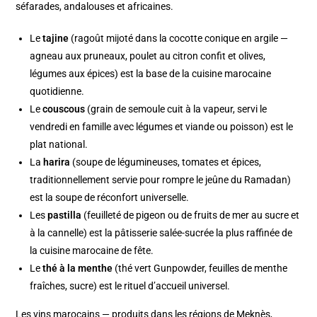
séfarades, andalouses et africaines.
Le
tajine
(ragoût mijoté dans la cocotte conique en argile —
agneau aux pruneaux, poulet au citron confit et olives,
légumes aux épices) est la base de la cuisine marocaine
quotidienne.
Le
couscous
(grain de semoule cuit à la vapeur, servi le
vendredi en famille avec légumes et viande ou poisson) est le
plat national.
La
harira
(soupe de légumineuses, tomates et épices,
traditionnellement servie pour rompre le jeûne du Ramadan)
est la soupe de réconfort universelle.
Les
pastilla
(feuilleté de pigeon ou de fruits de mer au sucre et
à la cannelle) est la pâtisserie salée-sucrée la plus raffinée de
la cuisine marocaine de fête.
Le
thé à la menthe
(thé vert Gunpowder, feuilles de menthe
fraîches, sucre) est le rituel d’accueil universel.
Les vins marocains — produits dans les régions de Meknès,