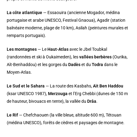
La côte atlantique
— Essaouira (ancienne Mogador, médina
portugaise et arabe UNESCO, Festival Gnaoua), Agadir (station
balnéaire moderne, plage de 10 km), Asilah (peintures murales et
remparts portugais).
Les montagnes
— Le
Haut-Atlas
avec le Jbel Toubkal
(randonnées et ski à Oukaimeden), les
vallées berbères
(Ourika,
Aït-Benhaddou) et les gorges du
Dadès
et du
Todra
dans le
Moyen-Atlas.
Le Sud et le Sahara
— La route des Kasbahs,
Aït Ben Haddou
(ksar UNESCO 1987),
Merzouga
et l’Erg Chebbi (dunes de 150 m
de hauteur, bivouacs en tente), la vallée du
Drâa
.
Le Rif
— Chefchaouen (la ville bleue, altitude 600 m), Tétouan
(médina UNESCO), forêts de cèdres et paysages de montagne.