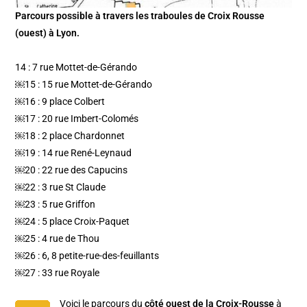
Parcours possible à travers les traboules de Croix Rousse
(ouest) à Lyon.
14 : 7 rue Mottet-de-Gérando
￼15 : 15 rue Mottet-de-Gérando
￼16 : 9 place Colbert
￼17 : 20 rue Imbert-Colomés
￼18 : 2 place Chardonnet
￼19 : 14 rue René-Leynaud
￼20 : 22 rue des Capucins
￼22 : 3 rue St Claude
￼23 : 5 rue Griffon
￼24 : 5 place Croix-Paquet
￼25 : 4 rue de Thou
￼26 : 6, 8 petite-rue-des-feuillants
￼27 : 33 rue Royale
Voici le parcours du
côté ouest de la Croix-Rousse
à