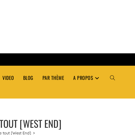
VIDEO
BLOG
PAR THÈME
A PROPOS
TOGGLE
WEBSITE
TOUT [WEST END]
SEARCH
 tout [West End]
>