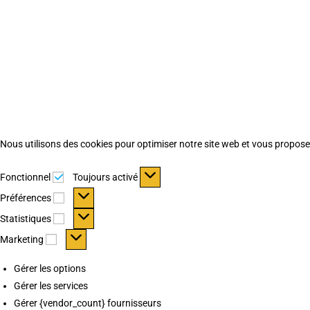
Nous utilisons des cookies pour optimiser notre site web et vous proposer 
Fonctionnel
Fonctionnel
Toujours activé
Préférences
Préférences
Statistiques
Statistiques
Marketing
Marketing
Gérer les options
Gérer les services
Gérer {vendor_count} fournisseurs