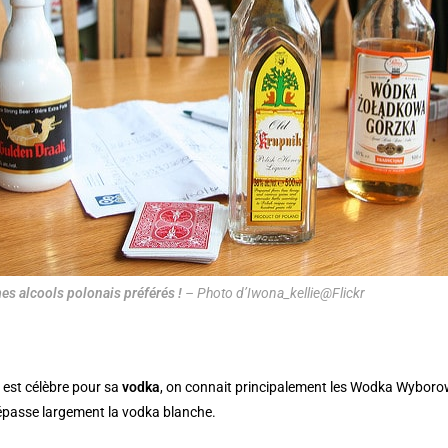
es alcools polonais préférés !
– Photo d’Iwona_kellie@Flickr
e
est célèbre pour sa
vodka
, on connait principalement les Wodka Wyboro
épasse largement la vodka blanche.