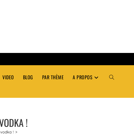
VIDEO
BLOG
PAR THÈME
A PROPOS
TOGGLE
WEBSITE
 VODKA !
SEARCH
 vodka !
>