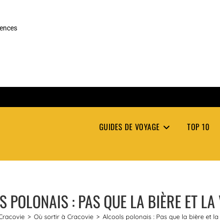
rences
GUIDES DE VOYAGE
TOP 10
 POLONAIS : PAS QUE LA BIÈRE ET LA
Cracovie
>
Où sortir à Cracovie
>
Alcools polonais : Pas que la bière et la