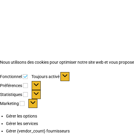
Nous utilisons des cookies pour optimiser notre site web et vous proposer 
Fonctionnel
Fonctionnel
Toujours activé
Préférences
Préférences
Statistiques
Statistiques
Marketing
Marketing
Gérer les options
Gérer les services
Gérer {vendor_count} fournisseurs