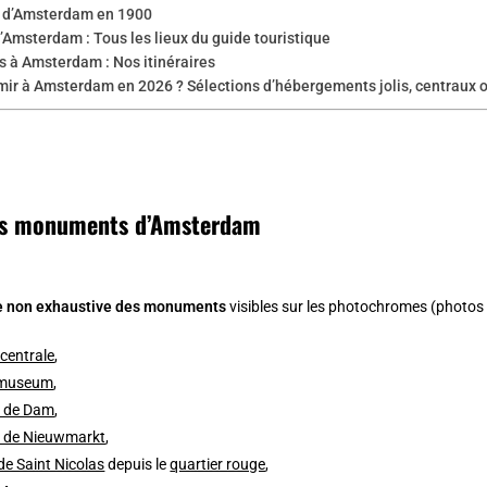
 d’Amsterdam en 1900
’Amsterdam : Tous les lieux du guide touristique
s à Amsterdam : Nos itinéraires
mir à Amsterdam en 2026 ? Sélections d’hébergements jolis, centraux 
es monuments d’Amsterdam
te non exhaustive des monuments
visibles sur les photochromes (photos co
centrale
,
kmuseum
,
e de Dam
,
e de Nieuwmarkt
,
 de Saint Nicolas
depuis le
quartier rouge
,