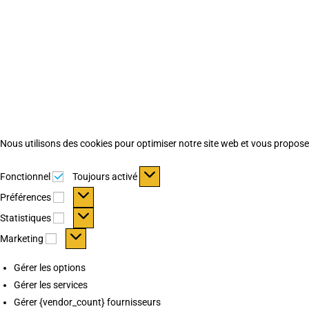
Nous utilisons des cookies pour optimiser notre site web et vous proposer 
Fonctionnel
Fonctionnel
Toujours activé
Préférences
Préférences
Statistiques
Statistiques
Marketing
Marketing
Gérer les options
Gérer les services
Gérer {vendor_count} fournisseurs