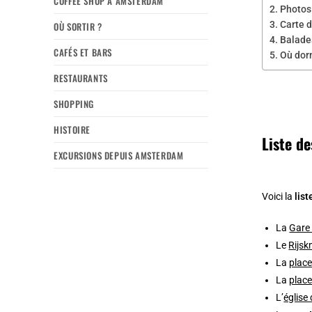
COFFEE SHOP À AMSTERDAM
Photos
Carte d
OÙ SORTIR ?
Balade
CAFÉS ET BARS
Où dor
RESTAURANTS
SHOPPING
HISTOIRE
Liste d
EXCURSIONS DEPUIS AMSTERDAM
Voici la
lis
La
Gare 
Le
Rijs
La
plac
La
plac
L’
église