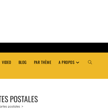
VIDEO
BLOG
PAR THÈME
A PROPOS
TOGGLE
WEBSITE
TES POSTALES
SEARCH
artes postales
>