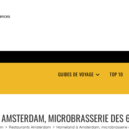
rences
GUIDES DE VOYAGE
TOP 10
AMSTERDAM, MICROBRASSERIE DES 6
am
>
Restaurants Amsterdam
>
Homeland à Amsterdam, microbrasserie d