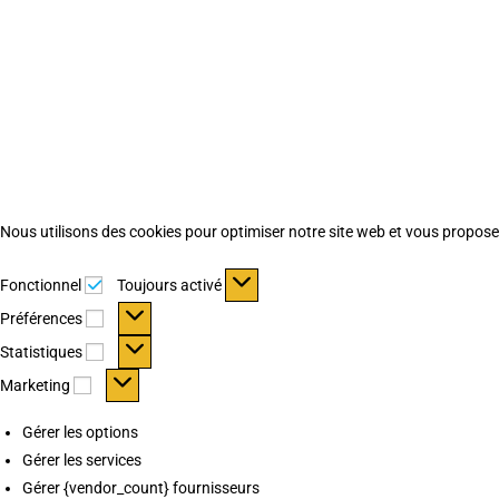
Nous utilisons des cookies pour optimiser notre site web et vous proposer 
Fonctionnel
Fonctionnel
Toujours activé
Préférences
Préférences
Statistiques
Statistiques
Marketing
Marketing
Gérer les options
Gérer les services
Gérer {vendor_count} fournisseurs