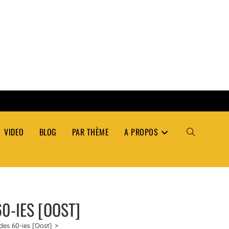
VIDEO
BLOG
PAR THÈME
A PROPOS
TOGGLE
WEBSITE
0-IES [OOST]
SEARCH
es 60-ies [Oost]
>