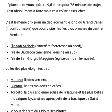
déplacement vous coûtera 9,5 euros pour 75 minutes de trajet.
C’est absolument à faire mais cela coûte assez cher.
C’est le même prix pour un déplacement le long du
Grand Canal
(incontournable) que pour visiter les îles plus proches du centre
de Venise :
l’île San Michele
(cimetière-forteresse au nord),
l’île de Giudecca
(ancienne île-usine au sud),
l’île de San Giorgio Maggiore (église-campanile-musée).
ou les îles plus éloignées de :
Murano
, île des verriers,
Burano
, île des maisons colorées,
Torcello
, la plus ancienne église de la lagune et les plus belles
mosaiques byzantines après celle de la basilique de Saint
Marc,
le bout de terre du Lido et ses plages.