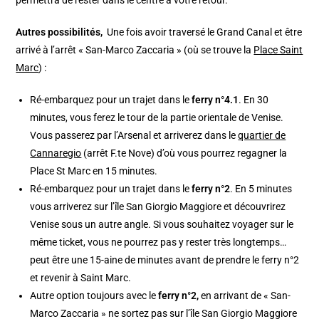
permettra de rester dans le centre à votre retour.
Autres possibilités,
Une fois avoir traversé le Grand Canal et être
arrivé à l’arrêt « San-Marco Zaccaria » (où se trouve la
Place Saint
Marc
) :
Ré-embarquez pour un trajet dans le
ferry n°4.1
. En 30
minutes, vous ferez le tour de la partie orientale de Venise.
Vous passerez par l’Arsenal et arriverez dans le
quartier de
Cannaregio
(arrêt F.te Nove) d’où vous pourrez regagner la
Place St Marc en 15 minutes.
Ré-embarquez pour un trajet dans le
ferry n°2
. En 5 minutes
vous arriverez sur l’île San Giorgio Maggiore et découvrirez
Venise sous un autre angle. Si vous souhaitez voyager sur le
même ticket, vous ne pourrez pas y rester très longtemps…
peut être une 15-aine de minutes avant de prendre le ferry n°2
et revenir à Saint Marc.
Autre option toujours avec le
ferry n°2,
en arrivant de « San-
Marco Zaccaria » ne sortez pas sur l’île San Giorgio Maggiore