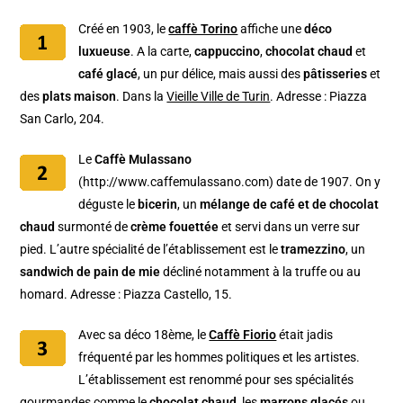
Créé en 1903, le
caffè Torino
affiche une
déco
luxueuse
. A la carte,
cappuccino
,
chocolat chaud
et
café glacé
, un pur délice, mais aussi des
pâtisseries
et
des
plats maison
. Dans la
Vieille Ville de Turin
. Adresse : Piazza
San Carlo, 204.
Le
Caffè Mulassano
(http://www.caffemulassano.com) date de 1907. On y
déguste le
bicerin
, un
mélange de café et de chocolat
chaud
surmonté de
crème fouettée
et servi dans un verre sur
pied. L’autre spécialité de l’établissement est le
tramezzino
, un
sandwich de pain de mie
décliné notamment à la truffe ou au
homard. Adresse : Piazza Castello, 15.
Avec sa déco 18ème, le
Caffè Fiorio
était jadis
fréquenté par les hommes politiques et les artistes.
L’établissement est renommé pour ses spécialités
gourmandes comme le
chocolat chaud
, les
marrons glacés
ou