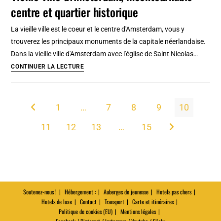
centre et quartier historique
préférés
à
La vieille ville est le coeur et le centre d'Amsterdam, vous y
Amsterdam
trouverez les principaux monuments de la capitale néerlandaise.
Dans la vieille ville d'Amsterdam avec l'église de Saint Nicolas…
Vieille
CONTINUER LA LECTURE
ville
d’Amsterdam,
incontournable
1
…
7
8
9
10
Go to the previous page
centre
11
12
13
…
15
et
Aller à la page s
quartier
historique
Soutenez-nous !
Hébergement :
Auberges de jeunesse
Hotels pas chers
Hotels de luxe
Contact
Transport
Carte et itinéraires
Politique de cookies (EU)
Mentions légales