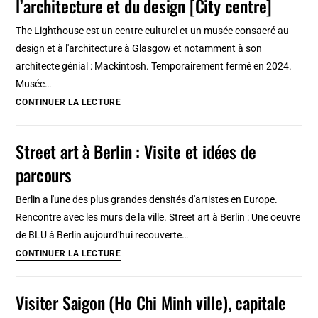
l’architecture et du design [City centre]
religions
à
The Lighthouse est un centre culturel et un musée consacré au
Glasgow
design et à l'architecture à Glasgow et notamment à son
[East
architecte génial : Mackintosh. Temporairement fermé en 2024.
End]
Musée…
The
CONTINUER LA LECTURE
Lighthouse
à
Street art à Berlin : Visite et idées de
Glasgow,
parcours
Cité
de
Berlin a l'une des plus grandes densités d'artistes en Europe.
l’architecture
Rencontre avec les murs de la ville. Street art à Berlin : Une oeuvre
et
de BLU à Berlin aujourd'hui recouverte…
du
Street
CONTINUER LA LECTURE
design
art
[City
à
Visiter Saigon (Ho Chi Minh ville), capitale
centre]
Berlin