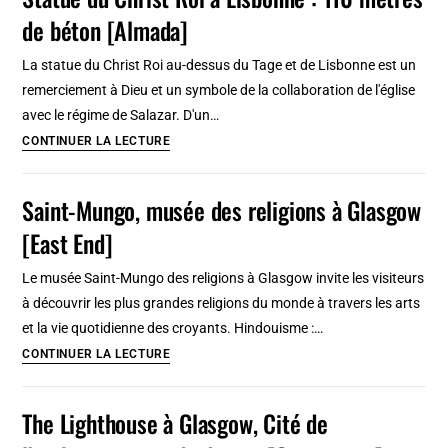
Lisbonne
de béton [Almada]
:
Palmiers
La statue du Christ Roi au-dessus du Tage et de Lisbonne est un
et
remerciement à Dieu et un symbole de la collaboration de l'église
tropiques
avec le régime de Salazar. D'un…
Statue
CONTINUER LA LECTURE
du
Christ
Saint-Mungo, musée des religions à Glasgow
Roi
[East End]
à
Lisbonne
Le musée Saint-Mungo des religions à Glasgow invite les visiteurs
:
à découvrir les plus grandes religions du monde à travers les arts
110
et la vie quotidienne des croyants. Hindouisme :…
mètres
Saint-
CONTINUER LA LECTURE
de
Mungo,
béton
musée
The Lighthouse à Glasgow, Cité de
[Almada]
des