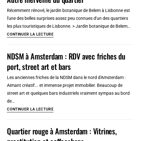
Russie
Que
Récemment rénové, le jardin botanique de Belem à Lisbonne est
voir
l'une des belles surprises assez peu connues d'un des quartiers
et
les plus touristiques de Lisbonne. > Jardin botanique de Belem…
faire
Jardin
CONTINUER LA LECTURE
?
botanique
Tourisme
de
NDSM à Amsterdam : RDV avec friches du
curieux
Belem
en
port, street art et bars
à
Finlande
Lisbonne
Les anciennes friches de la NDSM dans le nord d'Amsterdam :
:
Aimant créatif... et immense projet immobilier. Beaucoup de
Autre
street art et quelques bars industriels vraiment sympas au bord
merveille
de…
du
NDSM
CONTINUER LA LECTURE
quartier
à
Amsterdam
Quartier rouge à Amsterdam : Vitrines,
:
RDV