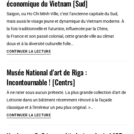
économique du Vietnam [Sud]
:
Visite
Saigon, ou Ho Chi Minh-Ville, c’est l’ancienne capitale du Sud,
et
mais aussi le visage jeune et dynamique du Vietnam moderne. À
idées
la fois traditionnelle et futuriste, influencée par la Chine,
de
la France et son passé colonial, cette grande ville au climat
parcours
doux et à la diversité culturelle folle…
Visiter
CONTINUER LA LECTURE
Saigon
(Ho
Musée National d’art de Riga :
Chi
Incontournable ! [Centrs]
Minh
ville),
À ne rater sous aucun prétexte. La plus grande collection d'art de
capitale
Lettonie dans un bâtiment récemment rénové à la façade
économique
classique et à l'intérieur un peu plus original. >…
du
Musée
CONTINUER LA LECTURE
Vietnam
National
[Sud]
d’art