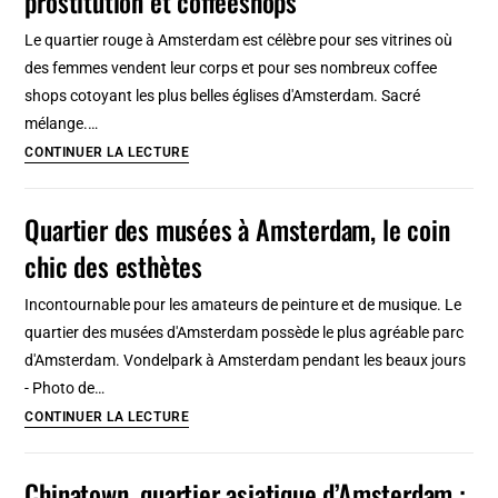
prostitution et coffeeshops
avec
Le quartier rouge à Amsterdam est célèbre pour ses vitrines où
friches
des femmes vendent leur corps et pour ses nombreux coffee
du
shops cotoyant les plus belles églises d'Amsterdam. Sacré
port,
mélange.…
street
Quartier
CONTINUER LA LECTURE
art
rouge
et
à
Quartier des musées à Amsterdam, le coin
bars
Amsterdam
chic des esthètes
:
Vitrines,
Incontournable pour les amateurs de peinture et de musique. Le
prostitution
quartier des musées d'Amsterdam possède le plus agréable parc
et
d'Amsterdam. Vondelpark à Amsterdam pendant les beaux jours
coffeeshops
- Photo de…
Quartier
CONTINUER LA LECTURE
des
musées
Chinatown, quartier asiatique d’Amsterdam :
à