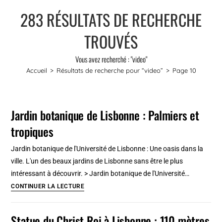
283
RÉSULTATS DE RECHERCHE
TROUVÉS
Vous avez recherché : "video"
Accueil
>
Résultats de recherche pour
“video”
>
Page 10
Jardin botanique de Lisbonne : Palmiers et
tropiques
Jardin botanique de l'Université de Lisbonne : Une oasis dans la
ville. L'un des beaux jardins de Lisbonne sans être le plus
intéressant à découvrir. > Jardin botanique de l'Université…
Jardin
CONTINUER LA LECTURE
botanique
de
Statue du Christ Roi à Lisbonne : 110 mètres