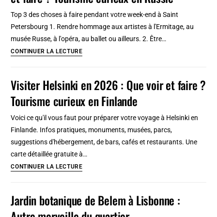
Bologne
Top 3 des choses à faire pendant votre week-end à Saint
:
Petersbourg 1. Rendre hommage aux artistes à l'Ermitage, au
RDV
musée Russe, à l'opéra, au ballet ou ailleurs. 2. Être…
décevant
Visiter
CONTINUER LA LECTURE
Saint
Petersbourg
Visiter Helsinki en 2026 : Que voir et faire ?
en
Tourisme curieux en Finlande
2026
:
Voici ce qu'il vous faut pour préparer votre voyage à Helsinki en
Que
Finlande. Infos pratiques, monuments, musées, parcs,
voir
suggestions d'hébergement, de bars, cafés et restaurants. Une
et
carte détaillée gratuite à…
faire
Visiter
CONTINUER LA LECTURE
?
Helsinki
Tourisme
en
Jardin botanique de Belem à Lisbonne :
curieux
2026
en
Autre merveille du quartier
: