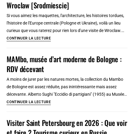
Wroclaw [Srodmiescie]
Marrakech,
ruine
Si vous aimez les maquettes, l'architecture, les histoires tordues,
géante
l'histoire de l'Europe centrale (Pologne et Ukraine), voilà un lieu
d’un
curieux que vous raterez pour rien lors d'une visite de Wroclaw.…
palais
Panorama
CONTINUER LA LECTURE
somptueux
de
L’ancien
MAMbo, musée d’art moderne de Bologne :
Lwow
RDV décevant
(ou
Lviv)
A moins de jurer par les natures mortes, la collection du Mambo
à
de Bologne est assez réduite, pas inintéressante mais assez
Wroclaw
décevante. Alberto Sughi "Eccidio di partigiani" (1955) au Musée…
[Srodmiescie]
MAMbo,
CONTINUER LA LECTURE
musée
d’art
Visiter Saint Petersbourg en 2026 : Que voir
moderne
et faire ? Tourisme curieux en Russie
de