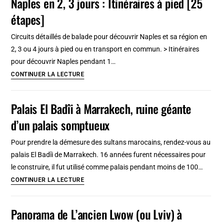
Naples en 2, 3 jours : Itinéraires à pied [25
de
étapes]
Riga
:
Circuits détaillés de balade pour découvrir Naples et sa région en
Incontournable
2, 3 ou 4 jours à pied ou en transport en commun. > Itinéraires
!
pour découvrir Naples pendant 1…
[Centrs]
Naples
CONTINUER LA LECTURE
en
2,
Palais El Badîi à Marrakech, ruine géante
3
d’un palais somptueux
jours
:
Pour prendre la démesure des sultans marocains, rendez-vous au
Itinéraires
palais El Badîi de Marrakech. 16 années furent nécessaires pour
à
le construire, il fut utilisé comme palais pendant moins de 100…
pied
Palais
CONTINUER LA LECTURE
[25
El
étapes]
Badîi
Panorama de L’ancien Lwow (ou Lviv) à
à