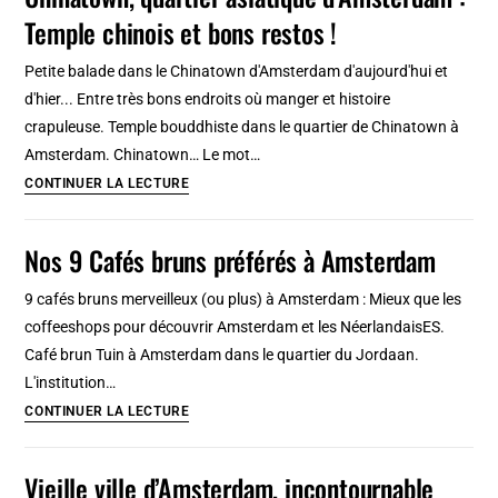
Temple chinois et bons restos !
Amsterdam,
le
Petite balade dans le Chinatown d'Amsterdam d'aujourd'hui et
coin
d'hier... Entre très bons endroits où manger et histoire
chic
crapuleuse. Temple bouddhiste dans le quartier de Chinatown à
des
Amsterdam. Chinatown… Le mot…
esthètes
Chinatown,
CONTINUER LA LECTURE
quartier
asiatique
Nos 9 Cafés bruns préférés à Amsterdam
d’Amsterdam
:
9 cafés bruns merveilleux (ou plus) à Amsterdam : Mieux que les
Temple
coffeeshops pour découvrir Amsterdam et les NéerlandaisES.
chinois
Café brun Tuin à Amsterdam dans le quartier du Jordaan.
et
L'institution…
bons
Nos
CONTINUER LA LECTURE
restos
9
!
Cafés
Vieille ville d’Amsterdam, incontournable
bruns