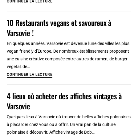
13
CONTINUER LA LECTURE
Clubs
et
10 Restaurants vegans et savoureux à
lieux
Varsovie !
de
concerts
En quelques années, Varsovie est devenue l'une des villes les plus
à
vegan friendly d'Europe. De nombreux établissements proposent
Varsovie
une cuisine créative composée entre autres de ramen, de burger
:
végétal, de…
Jazz,
10
CONTINUER LA LECTURE
rock,
Restaurants
punk,
vegans
4 lieux où acheter des affiches vintages à
metal
et
Varsovie
savoureux
à
Quelques lieux à Varsovie où trouver de belles affiches polonaises
Varsovie
à placarder chez vous ou à offrir. Un vrai pan de la culture
!
polonaise à découvrir. Affiche vintage de Bob…