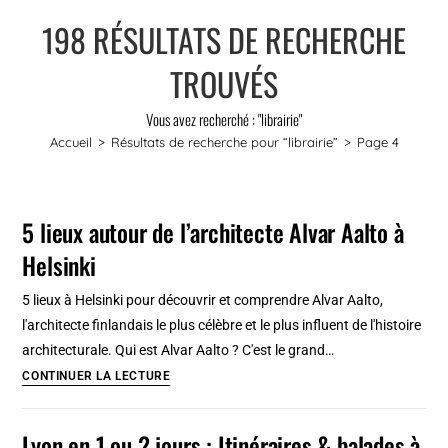
198
RÉSULTATS DE RECHERCHE
TROUVÉS
Vous avez recherché : "librairie"
Accueil
>
Résultats de recherche pour
“librairie”
>
Page 4
5 lieux autour de l’architecte Alvar Aalto à
Helsinki
5 lieux à Helsinki pour découvrir et comprendre Alvar Aalto,
l'architecte finlandais le plus célèbre et le plus influent de l'histoire
architecturale. Qui est Alvar Aalto ? C'est le grand…
5
CONTINUER LA LECTURE
lieux
autour
Lyon en 1 ou 2 jours : Itinéraires & balades à