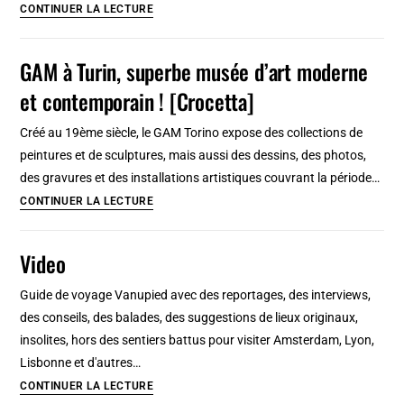
8
CONTINUER LA LECTURE
!
Cafés
à
GAM à Turin, superbe musée d’art moderne
Cracovie
et contemporain ! [Crocetta]
:
Charmant,
Créé au 19ème siècle, le GAM Torino expose des collections de
arty,
peintures et de sculptures, mais aussi des dessins, des photos,
gourmand
des gravures et des installations artistiques couvrant la période…
et
GAM
CONTINUER LA LECTURE
vegan…
à
Turin,
Video
superbe
musée
Guide de voyage Vanupied avec des reportages, des interviews,
d’art
des conseils, des balades, des suggestions de lieux originaux,
moderne
insolites, hors des sentiers battus pour visiter Amsterdam, Lyon,
et
Lisbonne et d'autres…
contemporain
Video
CONTINUER LA LECTURE
!