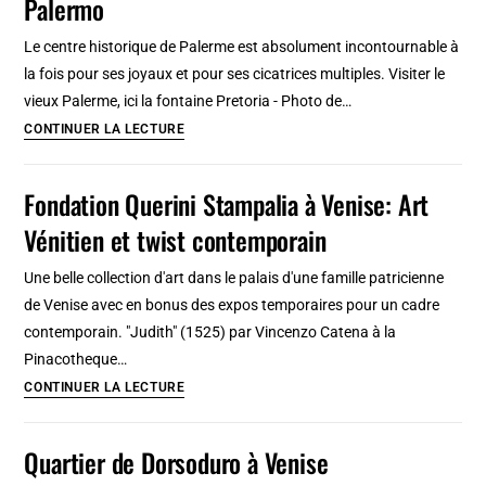
Palermo
Londres
à
:
vélo
Le centre historique de Palerme est absolument incontournable à
Street
la fois pour ses joyaux et pour ses cicatrices multiples. Visiter le
art,
vieux Palerme, ici la fontaine Pretoria - Photo de…
bière
Vieux
CONTINUER LA LECTURE
et
Palerme,
ambiance
superbe
Fondation Querini Stampalia à Venise: Art
industrielle
centre
Vénitien et twist contemporain
historique
de
Une belle collection d'art dans le palais d'une famille patricienne
Palermo
de Venise avec en bonus des expos temporaires pour un cadre
contemporain. "Judith" (1525) par Vincenzo Catena à la
Pinacotheque…
Fondation
CONTINUER LA LECTURE
Querini
Stampalia
Quartier de Dorsoduro à Venise
à