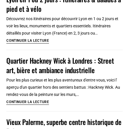
de
pied et à vélo
l’architecte
Alvar
Découvrez nos itinéraires pour découvrir Lyon en 1 ou 2 jours et
Aalto
voir les lieux, monuments et quartiers essentiels. Itinéraires
à
détaillés pour visiter Lyon (France) en 2, 3 jours ou…
Helsinki
Lyon
CONTINUER LA LECTURE
en
1
Quartier Hackney Wick à Londres : Street
ou
art, bière et ambiance industrielle
2
jours
Pour les plus curieux et les plus aventureux d'entre vous, voici l'
:
aperçu d'un quartier hors des sentiers battus : Hackney Wick. Au
Itinéraires
rendez-vous de la peinture sur les murs,…
&
Quartier
CONTINUER LA LECTURE
balades
Hackney
à
Wick
Vieux Palerme, superbe centre historique de
pied
à
et