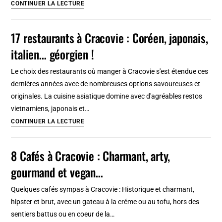
4
CONTINUER LA LECTURE
lieux
où
17 restaurants à Cracovie : Coréen, japonais,
acheter
italien… géorgien !
des
affiches
Le choix des restaurants où manger à Cracovie s'est étendue ces
vintages
dernières années avec de nombreuses options savoureuses et
à
originales. La cuisine asiatique domine avec d'agréables restos
Varsovie
vietnamiens, japonais et…
17
CONTINUER LA LECTURE
restaurants
à
8 Cafés à Cracovie : Charmant, arty,
Cracovie
gourmand et vegan…
:
Coréen,
Quelques cafés sympas à Cracovie : Historique et charmant,
japonais,
hipster et brut, avec un gateau à la créme ou au tofu, hors des
italien…
sentiers battus ou en coeur de la…
géorgien