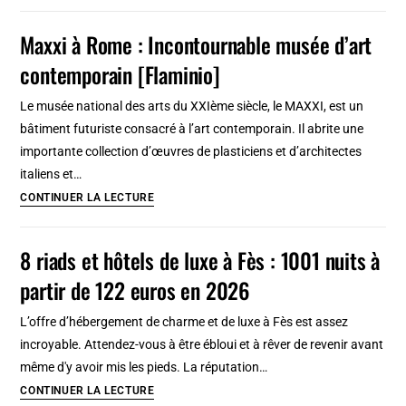
[Crocetta]
Maxxi à Rome : Incontournable musée d’art
contemporain [Flaminio]
Le musée national des arts du XXIème siècle, le MAXXI, est un
bâtiment futuriste consacré à l’art contemporain. Il abrite une
importante collection d’œuvres de plasticiens et d’architectes
italiens et…
Maxxi
CONTINUER LA LECTURE
à
Rome
8 riads et hôtels de luxe à Fès : 1001 nuits à
:
partir de 122 euros en 2026
Incontournable
musée
L’offre d’hébergement de charme et de luxe à Fès est assez
d’art
incroyable. Attendez-vous à être ébloui et à rêver de revenir avant
contemporain
même d'y avoir mis les pieds. La réputation…
[Flaminio]
8
CONTINUER LA LECTURE