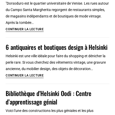
Venise:
"Dorsoduro est le quartier universitaire de Venise. Les rues autour
Art
du Campo Santa Margherita regorgent de restaurants simples,
Vénitien
de magasins indépendants et de boutiques de mode vintage.
et
Après la tombée…
twist
Quartier
CONTINUER LA LECTURE
contemporain
de
Dorsoduro
6 antiquaires et boutiques design à Helsinki
à
Venise
Helsinki est une ville idéale pour faire du shopping et dénicher la
perle rare. Si vous cherchez des vêtements vintage, une gravure
ancienne, du mobilier design, des objets de décoration…
6
CONTINUER LA LECTURE
antiquaires
et
Bibliothèque d’Helsinki Oodi : Centre
boutiques
d’apprentissage génial
design
à
Voici l'une des constructions les plus géniales et les plus
Helsinki