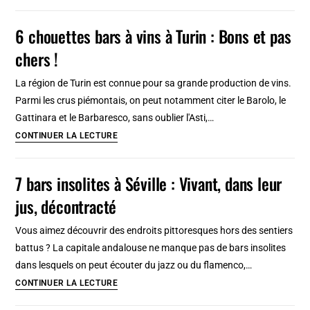
riads
et
6 chouettes bars à vins à Turin : Bons et pas
hôtels
chers !
de
luxe
La région de Turin est connue pour sa grande production de vins.
à
Parmi les crus piémontais, on peut notamment citer le Barolo, le
Fès
Gattinara et le Barbaresco, sans oublier l'Asti,…
:
6
CONTINUER LA LECTURE
1001
chouettes
nuits
bars
7 bars insolites à Séville : Vivant, dans leur
à
à
partir
jus, décontracté
vins
de
à
122
Vous aimez découvrir des endroits pittoresques hors des sentiers
Turin
euros
battus ? La capitale andalouse ne manque pas de bars insolites
:
en
dans lesquels on peut écouter du jazz ou du flamenco,…
Bons
2026
7
CONTINUER LA LECTURE
et
bars
pas