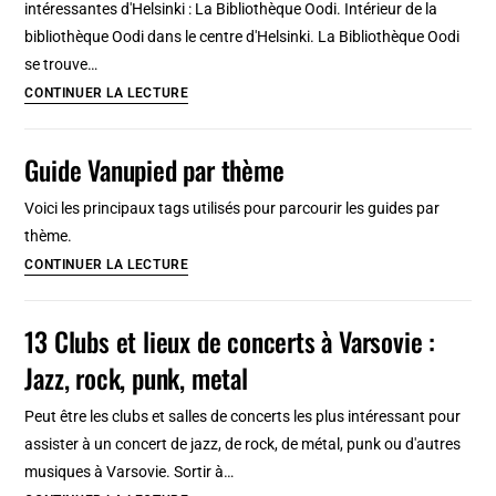
intéressantes d'Helsinki : La Bibliothèque Oodi. Intérieur de la
bibliothèque Oodi dans le centre d'Helsinki. La Bibliothèque Oodi
se trouve…
Bibliothèque
CONTINUER LA LECTURE
d’Helsinki
Oodi
Guide Vanupied par thème
:
Centre
Voici les principaux tags utilisés pour parcourir les guides par
d’apprentissage
thème.
génial
Guide
CONTINUER LA LECTURE
Vanupied
par
13 Clubs et lieux de concerts à Varsovie :
thème
Jazz, rock, punk, metal
Peut être les clubs et salles de concerts les plus intéressant pour
assister à un concert de jazz, de rock, de métal, punk ou d'autres
musiques à Varsovie. Sortir à…