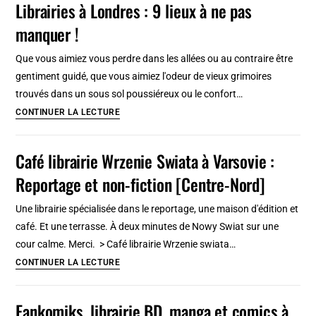
Librairies à Londres : 9 lieux à ne pas
de
manquer !
Gênes
:
Que vous aimiez vous perdre dans les allées ou au contraire être
Pittoresque,
gentiment guidé, que vous aimiez l'odeur de vieux grimoires
intimiste
trouvés dans un sous sol poussiéreux ou le confort…
ou
Librairies
CONTINUER LA LECTURE
punk
à
Londres
Café librairie Wrzenie Swiata à Varsovie :
:
Reportage et non-fiction [Centre-Nord]
9
lieux
Une librairie spécialisée dans le reportage, une maison d'édition et
à
café. Et une terrasse. À deux minutes de Nowy Swiat sur une
ne
cour calme. Merci. > Café librairie Wrzenie swiata…
pas
Café
CONTINUER LA LECTURE
manquer
librairie
!
Wrzenie
Fankomiks, librairie BD, manga et comics à
Swiata