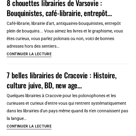
8 chouettes librairies de Varsovie :
les
Bouquinistes, café-librairie, entrepôt…
plus
belles
Café-librarie, librairie d'art, antiquaires-bouquinistes, entrepôt
d’Amsterdam
plein de bouquins... Vous aimez les livres et le graphisme, vous
êtes curieux, vous parlez polonais ou non, voici de bonnes
adresses hors des sentiers…
8
CONTINUER LA LECTURE
chouettes
librairies
7 belles librairies de Cracovie : Histoire,
de
culture juive, BD, new age…
Varsovie
:
Quelques librairies à Cracovie pour les polonophones et les
Bouquinistes,
curieuses et curieux d'entre vous qui rentrent systématiquement
café-
dans les librairies d'un pays même quand ils n'en connaissent pas
librairie,
la langue…
entrepôt…
7
CONTINUER LA LECTURE
belles