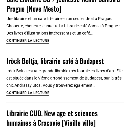
Prague [Nove Mesto]
:
BD,
Une librairie et un café littéraire en un seul endroit à Prague.
musiques
Chouette, chouette, chouette ! > Librairie café Samsa à Prague :
et
Des livres d'illustrations intéressants et un café…
films
Café
CONTINUER LA LECTURE
[Vieux
Librairie
Lyon]
BD
Iròck Boltja, librairie café à Budapest
/
jeunesse
Iròck Boltja est une grande librairie très fournie en livres d’art. Elle
Rehor
est située dans le VIème arrondissement de Budapest, sur la très
Samsa
chic Andrassy utca. Vous y trouverez également…
à
Iròck
CONTINUER LA LECTURE
Prague
Boltja,
[Nove
librairie
Librairie CUD, New age et sciences
Mesto]
café
humaines à Cracovie [Vieille ville]
à
Budapest