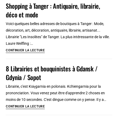
:
Shopping à Tanger : Antiquaire, librairie,
Boutiques,
déco et mode
librairies,
disquaires,
Voici quelques belles adresses de boutiques à Tanger : Mode,
marchés…
décoration, art, décoration, antiquaire, librairie, artisanat...
Librairie "Les Insolites" de Tanger. La plus intéressante de la ville.
Laure Welfling :…
Shopping
CONTINUER LA LECTURE
à
Tanger
8 Librairies et bouquinistes à Gdansk /
:
Gdynia / Sopot
Antiquaire,
librairie,
Librairie, c'est Księgarnia en polonais. Kchiengarnia pour la
déco
prononciation. Vous venez peut être d'apprendre 2 choses en
et
moins de 10 secondes. C'est dingue comme on y pense. Il y a…
mode
8
CONTINUER LA LECTURE
Librairies