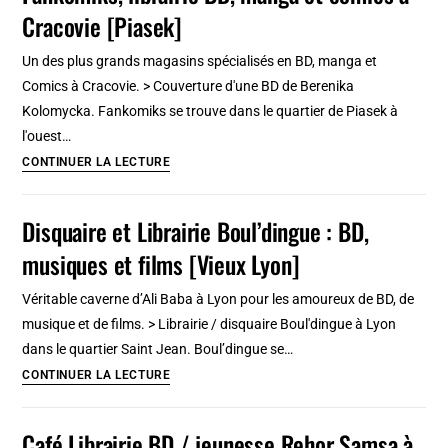
Cracovie [Piasek]
à
Varsovie
Un des plus grands magasins spécialisés en BD, manga et
:
Comics à Cracovie. > Couverture d'une BD de Berenika
Reportage
Kolomycka. Fankomiks se trouve dans le quartier de Piasek à
et
l'ouest…
non-
Fankomiks,
CONTINUER LA LECTURE
fiction
librairie
[Centre-
BD,
Disquaire et Librairie Boul’dingue : BD,
Nord]
manga
musiques et films [Vieux Lyon]
et
comics
Véritable caverne d’Ali Baba à Lyon pour les amoureux de BD, de
à
musique et de films. > Librairie / disquaire Boul'dingue à Lyon
Cracovie
dans le quartier Saint Jean. Boul’dingue se…
[Piasek]
Disquaire
CONTINUER LA LECTURE
et
Librairie
Café Librairie BD / jeunesse Rehor Samsa à
Boul’dingue