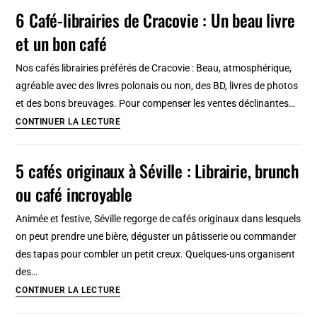
Marrakech
6 Café-librairies de Cracovie : Un beau livre
:
et un bon café
Où
trouver
Nos cafés librairies préférés de Cracovie : Beau, atmosphérique,
des
agréable avec des livres polonais ou non, des BD, livres de photos
livres
et des bons breuvages. Pour compenser les ventes déclinantes…
?
6
CONTINUER LA LECTURE
Café-
librairies
5 cafés originaux à Séville : Librairie, brunch
de
ou café incroyable
Cracovie
:
Animée et festive, Séville regorge de cafés originaux dans lesquels
Un
on peut prendre une bière, déguster un pâtisserie ou commander
beau
des tapas pour combler un petit creux. Quelques-uns organisent
livre
des…
et
5
CONTINUER LA LECTURE
un
cafés
bon