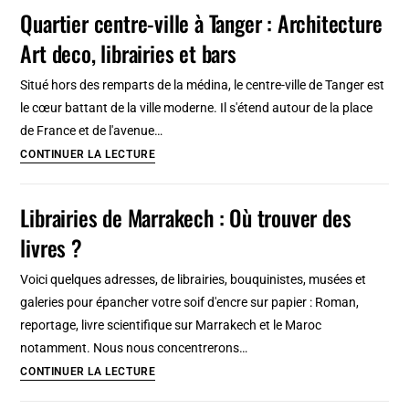
et
Quartier centre-ville à Tanger : Architecture
bouquinistes
Art deco, librairies et bars
à
Gdansk
Situé hors des remparts de la médina, le centre-ville de Tanger est
/
le cœur battant de la ville moderne. Il s'étend autour de la place
Gdynia
de France et de l'avenue…
/
Quartier
CONTINUER LA LECTURE
Sopot
centre-
ville
Librairies de Marrakech : Où trouver des
à
livres ?
Tanger
:
Voici quelques adresses, de librairies, bouquinistes, musées et
Architecture
galeries pour épancher votre soif d'encre sur papier : Roman,
Art
reportage, livre scientifique sur Marrakech et le Maroc
deco,
notamment. Nous nous concentrerons…
librairies
Librairies
CONTINUER LA LECTURE
et
de
bars