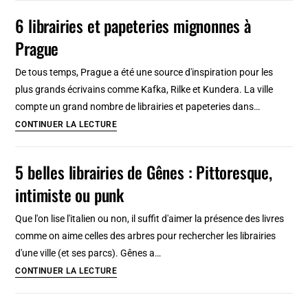
librairies
6 librairies et papeteries mignonnes à
de
Prague
Cracovie
:
De tous temps, Prague a été une source d'inspiration pour les
Histoire,
plus grands écrivains comme Kafka, Rilke et Kundera. La ville
culture
compte un grand nombre de librairies et papeteries dans…
juive,
6
CONTINUER LA LECTURE
BD,
librairies
new
et
5 belles librairies de Gênes : Pittoresque,
age…
papeteries
intimiste ou punk
mignonnes
à
Que l'on lise l'italien ou non, il suffit d'aimer la présence des livres
Prague
comme on aime celles des arbres pour rechercher les librairies
d'une ville (et ses parcs). Gênes a…
5
CONTINUER LA LECTURE
belles
librairies