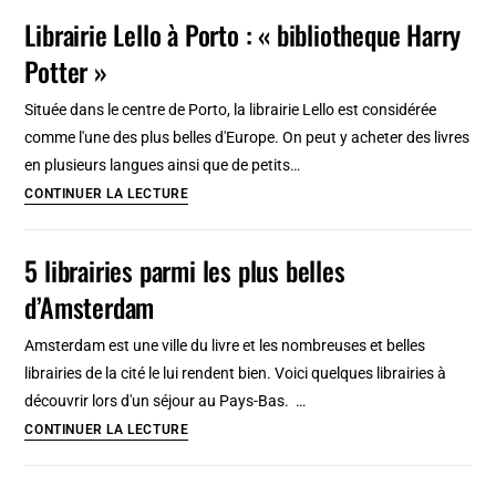
originaux
Librairie Lello à Porto : « bibliotheque Harry
café
à
Potter »
Séville
:
Située dans le centre de Porto, la librairie Lello est considérée
Librairie,
comme l'une des plus belles d'Europe. On peut y acheter des livres
brunch
en plusieurs langues ainsi que de petits…
ou
Librairie
CONTINUER LA LECTURE
café
Lello
incroyable
à
5 librairies parmi les plus belles
Porto
d’Amsterdam
:
« bibliotheque
Amsterdam est une ville du livre et les nombreuses et belles
Harry
librairies de la cité le lui rendent bien. Voici quelques librairies à
Potter »
découvrir lors d'un séjour au Pays-Bas. …
5
CONTINUER LA LECTURE
librairies
parmi