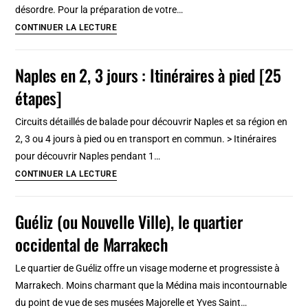
historique
désordre. Pour la préparation de votre…
incontournable
Top
CONTINUER LA LECTURE
:
10
Naples en 2, 3 jours : Itinéraires à pied [25
raisons
étapes]
d’aimer
Palermo
Circuits détaillés de balade pour découvrir Naples et sa région en
2, 3 ou 4 jours à pied ou en transport en commun. > Itinéraires
pour découvrir Naples pendant 1…
Naples
CONTINUER LA LECTURE
en
2,
Guéliz (ou Nouvelle Ville), le quartier
3
occidental de Marrakech
jours
:
Le quartier de Guéliz offre un visage moderne et progressiste à
Itinéraires
Marrakech. Moins charmant que la Médina mais incontournable
à
du point de vue de ses musées Majorelle et Yves Saint…