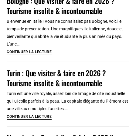
Bologne : Que visiter & faire en 2026 ?
2026
Tourisme insolite & incontournable
:
Que
Bienvenue en Italie ! Vous ne connaissiez pas Bologne, voici le
voir,
temps de présentation. Une magnifique ville italienne, douce et
faire
bienveillante qui abrite la vie étudiante la plus animée du pays.
et
L'une…
découvrir
Bologne
CONTINUER LA LECTURE
?
:
Tourisme
Que
Turin : Que visiter & faire en 2026 ?
curieux
visiter
en
Tourisme insolite & incontournable
&
Pologne
faire
Turin est une ville royale, assez loin de l'image de cité industrielle
en
qui lui colle parfois à la peau. La capitale élégante du Piémont est
2026
une ville aux multiples facettes.…
?
Turin
CONTINUER LA LECTURE
Tourisme
:
insolite
Que
&