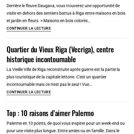
Que
Derrière le fleuve Daugava, vous trouverez une opportunité de
voir
visite en dehors des sentiers battus à Riga entre maisons en bois
et
et jardin en fleurs. > Maisons en bois colorés…
faire
Quartier
CONTINUER LA LECTURE
?
de
Tourisme
Pardaugava
Quartier du Vieux Riga (Vecrīga), centre
curieux
à
au
historique incontournable
Riga,
Danemark
hors
La Vieille Ville de Riga reconstruite après guerre est la partie la
des
plus touristique de la capitale lettone. C'est un quartier
sentiers
incontournable mais ce n'est pas le seul ! Vue…
battus
Quartier
CONTINUER LA LECTURE
derrière
du
le
Vieux
Top : 10 raisons d’aimer Palermo
fleuve
Riga
(Vecrīga),
Palerme en 10 points, de quoi vous inspirer pour un week-end ou
centre
pour une visite plus longue. Entre amies ou en famille. Dans le