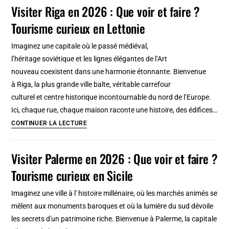
Copenhague
Visiter Riga en 2026 : Que voir et faire ?
et
Tourisme curieux en Lettonie
transport
en
Imaginez une capitale où le passé médiéval,
commun
l’héritage soviétique et les lignes élégantes de l’Art
:
nouveau coexistent dans une harmonie étonnante. Bienvenue
Plan,
à Riga, la plus grande ville balte, véritable carrefour
tarifs
culturel et centre historique incontournable du nord de l’Europe.
en
Ici, chaque rue, chaque maison raconte une histoire, des édifices…
2026
Visiter
CONTINUER LA LECTURE
Riga
en
Visiter Palerme en 2026 : Que voir et faire ?
2026
Tourisme curieux en Sicile
:
Que
Imaginez une ville à l' histoire millénaire, où les marchés animés se
voir
mêlent aux monuments baroques et où la lumière du sud dévoile
et
les secrets d'un patrimoine riche. Bienvenue à Palerme, la capitale
faire