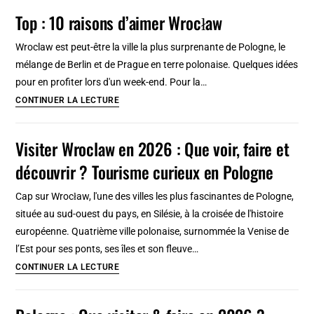
?
10
Top : 10 raisons d’aimer Wrocław
raisons
d’aimer
Wroclaw est peut-être la ville la plus surprenante de Pologne, le
Torino
mélange de Berlin et de Prague en terre polonaise. Quelques idées
pour en profiter lors d'un week-end. Pour la…
Top
CONTINUER LA LECTURE
:
10
Visiter Wroclaw en 2026 : Que voir, faire et
raisons
découvrir ? Tourisme curieux en Pologne
d’aimer
Wrocław
Cap sur Wrocław, l'une des villes les plus fascinantes de Pologne,
située au sud-ouest du pays, en Silésie, à la croisée de l'histoire
européenne. Quatrième ville polonaise, surnommée la Venise de
l’Est pour ses ponts, ses îles et son fleuve…
Visiter
CONTINUER LA LECTURE
Wroclaw
en