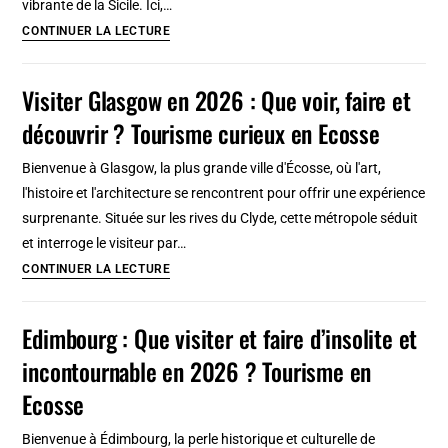
vibrante de la Sicile. Ici,…
?
Visiter
CONTINUER LA LECTURE
Tourisme
Palerme
curieux
en
Visiter Glasgow en 2026 : Que voir, faire et
en
2026
Lettonie
découvrir ? Tourisme curieux en Ecosse
:
Que
Bienvenue à Glasgow, la plus grande ville d'Écosse, où l'art,
voir
l'histoire et l'architecture se rencontrent pour offrir une expérience
et
surprenante. Située sur les rives du Clyde, cette métropole séduit
faire
et interroge le visiteur par…
?
Visiter
CONTINUER LA LECTURE
Tourisme
Glasgow
curieux
en
Edimbourg : Que visiter et faire d’insolite et
en
2026
Sicile
incontournable en 2026 ? Tourisme en
:
Que
Ecosse
voir,
Bienvenue à Édimbourg, la perle historique et culturelle de
faire