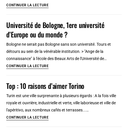
pied
Guéliz
CONTINUER LA LECTURE
[25
(ou
étapes]
Nouvelle
Université de Bologne, 1ere université
Ville),
d’Europe ou du monde ?
le
quartier
Bologne ne serait pas Bologne sans son université. Tours et
occidental
détours au sein de la vénérable institution. > "Ange de la
de
connaissance" à l'école des Beaux Arts de l'Université de…
Marrakech
Université
CONTINUER LA LECTURE
de
Bologne,
Top : 10 raisons d’aimer Torino
1ere
université
Turin est une ville surprenante à plusieurs égards : A la fois ville
d’Europe
royale et ouvrière, industrielle et verte, ville laborieuse et ville de
ou
l'apéritivo, aux nombreux cafés et terrasses...…
du
Top
CONTINUER LA LECTURE
monde
: