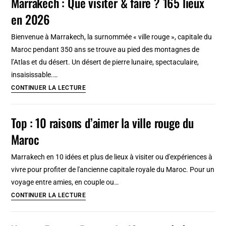
Marrakech : Que visiter & faire ? 165 lieux
visiter
incontournable
en 2026
&
faire
Bienvenue à Marrakech, la surnommée « ville rouge », capitale du
en
Maroc pendant 350 ans se trouve au pied des montagnes de
2026
l’Atlas et du désert. Un désert de pierre lunaire, spectaculaire,
?
insaisissable.…
Tourisme
Marrakech
CONTINUER LA LECTURE
insolite
:
&
Que
Top : 10 raisons d’aimer la ville rouge du
incontournable
visiter
Maroc
&
faire
Marrakech en 10 idées et plus de lieux à visiter ou d'expériences à
?
vivre pour profiter de l'ancienne capitale royale du Maroc. Pour un
165
voyage entre amies, en couple ou…
lieux
Top
CONTINUER LA LECTURE
en
:
2026
10