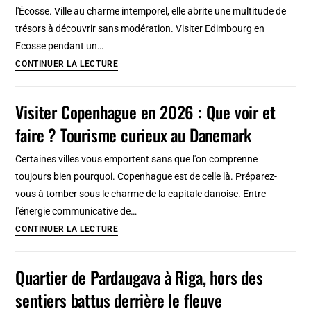
l'Écosse. Ville au charme intemporel, elle abrite une multitude de
et
trésors à découvrir sans modération. Visiter Edimbourg en
découvrir
Ecosse pendant un…
?
Edimbourg
CONTINUER LA LECTURE
Tourisme
:
curieux
Que
en
Visiter Copenhague en 2026 : Que voir et
visiter
Ecosse
faire ? Tourisme curieux au Danemark
et
faire
Certaines villes vous emportent sans que l'on comprenne
d’insolite
toujours bien pourquoi. Copenhague est de celle là. Préparez-
et
vous à tomber sous le charme de la capitale danoise. Entre
incontournable
l'énergie communicative de…
en
Visiter
CONTINUER LA LECTURE
2026
Copenhague
?
en
Quartier de Pardaugava à Riga, hors des
Tourisme
2026
en
sentiers battus derrière le fleuve
:
Ecosse