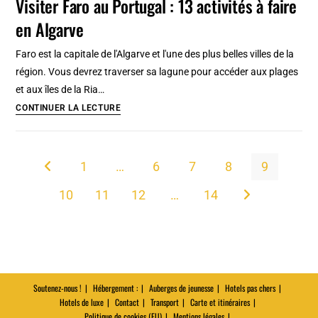
Visiter Faro au Portugal : 13 activités à faire
raisons
en Algarve
d’aimer
la
Faro est la capitale de l'Algarve et l'une des plus belles villes de la
ville
région. Vous devrez traverser sa lagune pour accéder aux plages
rouge
et aux îles de la Ria…
du
Visiter
CONTINUER LA LECTURE
Maroc
Faro
au
Portugal
1
…
6
7
8
9
Go to the previous page
:
10
11
12
…
14
13
Aller à la page s
activités
à
faire
en
Algarve
Soutenez-nous !
Hébergement :
Auberges de jeunesse
Hotels pas chers
Hotels de luxe
Contact
Transport
Carte et itinéraires
Politique de cookies (EU)
Mentions légales