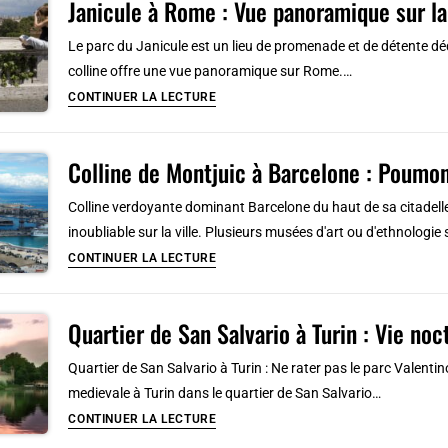
Janicule à Rome : Vue panoramique sur la 
hippies
et
Le parc du Janicule est un lieu de promenade et de détente d
dealers
colline offre une vue panoramique sur Rome.…
à
Janicule
CONTINUER LA LECTURE
Copenhague
à
[Christianshavn]
Rome
Colline de Montjuic à Barcelone : Poumon
:
Vue
Colline verdoyante dominant Barcelone du haut de sa citadelle
panoramique
inoubliable sur la ville. Plusieurs musées d'art ou d'ethnologie
sur
Colline
CONTINUER LA LECTURE
la
de
ville
Montjuic
éternelle
Quartier de San Salvario à Turin : Vie no
à
[Trastevere]
Barcelone
Quartier de San Salvario à Turin : Ne rater pas le parc Valenti
:
medievale à Turin dans le quartier de San Salvario…
Poumon
Quartier
CONTINUER LA LECTURE
vert,
de