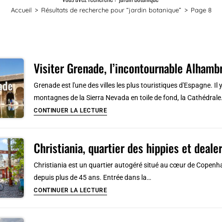
Accueil
>
Résultats de recherche pour
“jardin botanique”
>
Page 8
Visiter Grenade, l’incontournable Alhamb
Grenade est l'une des villes les plus touristiques d'Espagne. Il 
montagnes de la Sierra Nevada en toile de fond, la Cathédral
Visiter
CONTINUER LA LECTURE
Grenade,
l’incontournable
Christiania, quartier des hippies et deal
Alhambra
et
Christiania est un quartier autogéré situé au cœur de Copenhague
l’ancienne
depuis plus de 45 ans. Entrée dans la…
médina
Christiania,
CONTINUER LA LECTURE
quartier
des