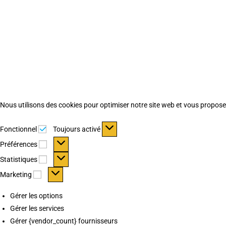
Nous utilisons des cookies pour optimiser notre site web et vous proposer 
Fonctionnel
Fonctionnel
Toujours activé
Préférences
Préférences
Statistiques
Statistiques
Marketing
Marketing
Gérer les options
Gérer les services
Gérer {vendor_count} fournisseurs