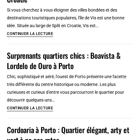
800
Si vous cherchez à vous éloigner des villes bondées et des
km
destinations touristiques populaires, l'île de Vis est une bonne
en
idée. Située au large de Split en Croatie, Vis est…
7
Visiter
CONTINUER LA LECTURE
jours
l’île
de
Surprenants quartiers chics : Boavista &
Vis
Lordelo de Ouro à Porto
:
Bunker-
Chic, sophistiqué et aéré, l'ouest de Porto présente une facette
hippie
très différente du centre historique ou moderne. Les plus
de
curieuses et curieux d'entre vous parcourront le quartier pour
la
découvrir quelques-uns…
Croatie
Surprenants
CONTINUER LA LECTURE
quartiers
chics
Cordoaria à Porto : Quartier élégant, arty et
:
vert à ne pas rater
Boavista