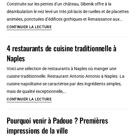
Construite sur les pentes d’un château, Sibenik offre à la
:
déambulation le nez levé un très joli lacis de ruelles et de placettes
Camélias,
animées, ponctuées d’édifices gothiques et Renaissance aux…
palais
Visiter
CONTINUER LA LECTURE
&
Sibenik
fantôme
(Croatie)
4 restaurants de cuisine traditionnelle à
:
Naples
Agréable
labyrinthe
Voici une sélection de restaurants à Naples où manger une
médiéval
cuisine traditionnelle. Restaurant Antonio Antonio à Naples. La
à
cuisine napolitaine se caractérise par des ingrédients simples,
parcourir
mais de qualité exceptionnelle,…
4
CONTINUER LA LECTURE
restaurants
de
Pourquoi venir à Padoue ? Premières
cuisine
impressions de la ville
traditionnelle