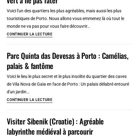
&
Voici l'un des quartiers les plus agréables, mais aussi les plus
Lordelo
touristiques de Porto. Nous allons vous emmenez là où tout le
de
monde ne va pas pour vous faire découvrir…
Ouro
Cordoaria
CONTINUER LA LECTURE
à
à
Porto
Porto
Parc Quinta das Devesas à Porto : Camélias,
:
palais & fantôme
Quartier
élégant,
Voici le lieu le plus secret et le plus insolite du quartier des caves
arty
de Vila Nova de Gaia en face de Porto : Un palais délabré entouré
et
d'un jardin…
vert
Parc
CONTINUER LA LECTURE
à
Quinta
ne
das
Visiter Sibenik (Croatie) : Agréable
pas
Devesas
rater
labyrinthe médiéval à parcourir
à
Porto