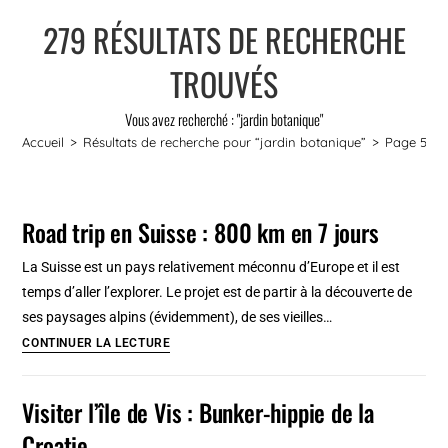
279
RÉSULTATS DE RECHERCHE
TROUVÉS
Vous avez recherché : "jardin botanique"
Accueil
>
Résultats de recherche pour
“jardin botanique”
>
Page 5
Road trip en Suisse : 800 km en 7 jours
La Suisse est un pays relativement méconnu d’Europe et il est
temps d’aller l’explorer. Le projet est de partir à la découverte de
ses paysages alpins (évidemment), de ses vieilles…
Road
CONTINUER LA LECTURE
trip
en
Visiter l’île de Vis : Bunker-hippie de la
Suisse
Croatie
: