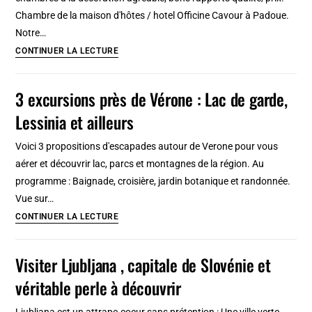
lecture
Chambre de la maison d'hôtes / hotel Officine Cavour à Padoue.
rapide
Notre…
6
CONTINUER LA LECTURE
jolis
hôtels
3 excursions près de Vérone : Lac de garde,
à
Lessinia et ailleurs
Padoue :
Classique,
Voici 3 propositions d'escapades autour de Verone pour vous
arty,
aérer et découvrir lac, parcs et montagnes de la région. Au
industriel
programme : Baignade, croisière, jardin botanique et randonnée.
Vue sur…
3
CONTINUER LA LECTURE
excursions
près
Visiter Ljubljana , capitale de Slovénie et
de
véritable perle à découvrir
Vérone
:
Ljubljana est un attrape-coeur sans prétention : Une ville verte,