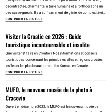
Lac
décontractée, charmante, à taille humaine et à l'orthographe un
de
peu casse-gueule. Il y a suffisamment de génie, de complexité et…
garde,
Visiter
CONTINUER LA LECTURE
Lessinia
Ljubljana
et
,
Visiter la Croatie en 2026 : Guide
ailleurs
capitale
touristique incontournable et insolite
de
Slovénie
Que visiter et faire en Croatie ? Nos informations et conseils
et
touristiques concernant les principales villes et régions croates,
véritable
les îles et les plus beaux parcs. Iles Kornati en Croatie…
perle
Visiter
CONTINUER LA LECTURE
à
la
découvrir
Croatie
MUFO, le nouveau musée de la photo à
en
Cracovie
2026
:
Ouvert en décembre 2022, le MUFO est le nouveau musée de
Guide