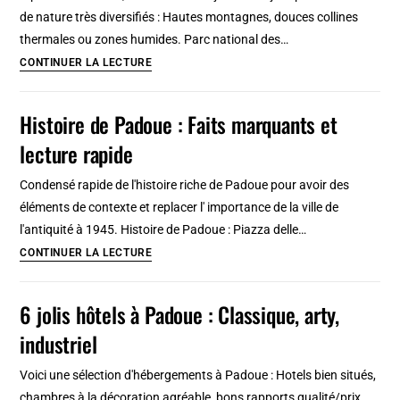
balade
de nature très diversifiés : Hautes montagnes, douces collines
à
thermales ou zones humides. Parc national des…
vélo
3
CONTINUER LA LECTURE
excursions
ou
Histoire de Padoue : Faits marquants et
randonnées
lecture rapide
autour
de
Condensé rapide de l'histoire riche de Padoue pour avoir des
Padoue
éléments de contexte et replacer l' importance de la ville de
l'antiquité à 1945. Histoire de Padoue : Piazza delle…
Histoire
CONTINUER LA LECTURE
de
Padoue
6 jolis hôtels à Padoue : Classique, arty,
:
industriel
Faits
marquants
Voici une sélection d'hébergements à Padoue : Hotels bien situés,
et
chambres à la décoration agréable, bons rapports qualité/prix.