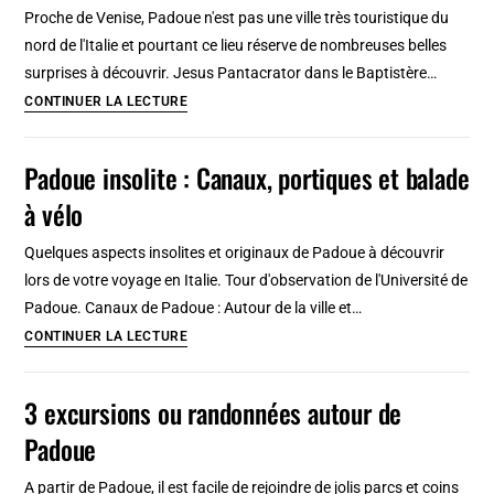
à
Proche de Venise, Padoue n'est pas une ville très touristique du
Naples
nord de l'Italie et pourtant ce lieu réserve de nombreuses belles
surprises à découvrir. Jesus Pantacrator dans le Baptistère…
Pourquoi
CONTINUER LA LECTURE
venir
à
Padoue insolite : Canaux, portiques et balade
Padoue
à vélo
?
Premières
Quelques aspects insolites et originaux de Padoue à découvrir
impressions
lors de votre voyage en Italie. Tour d'observation de l'Université de
de
Padoue. Canaux de Padoue : Autour de la ville et…
la
Padoue
CONTINUER LA LECTURE
ville
insolite
:
3 excursions ou randonnées autour de
Canaux,
Padoue
portiques
et
A partir de Padoue, il est facile de rejoindre de jolis parcs et coins