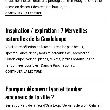
Cracovie et le seul dédié à la photographie en Pologne. Une belle
touristique
occasion de sortir des sentiers battus, de…
incontournable
MUFO,
CONTINUER LA LECTURE
et
le
insolite
nouveau
Inspiration / expiration : 7 Merveilles
musée
naturelles de la Guadeloupe
de
la
Voici notre sélection de lieux naturels les plus beaux,
photo
spectaculaires, dépaysants et agréables de l’archipel de
à
Guadeloupe : Volcan, plages, rivières, jardins botaniques et
Cracovie
randonnées possibles. Dans le Parc national…
Inspiration
CONTINUER LA LECTURE
/
expiration
Pourquoi découvrir Lyon et tomber
:
amoureux de la ville ?
7
Merveilles
Serres du Parc de la Tête d'Or à Lyon. "Je viens de Lyon" Cela fait
naturelles