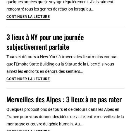
quelques années que je voyage régulièrement. J’ai vraiment
de
rencontré tous les genres de réaction lorsqu’au…
la
Pourquoi
CONTINUER LA LECTURE
Guadeloupe
découvrir
Lyon
3 lieux à NY pour une journée
et
subjectivement parfaite
tomber
amoureux
Tours et détours à New-York à travers des lieux moins connus
de
que l’Empire State Building ou la Statue de la Liberté, si vous
la
aimez les endroits en dehors des sentiers…
ville
3
CONTINUER LA LECTURE
?
lieux
à
Merveilles des Alpes : 3 lieux à ne pas rater
NY
pour
Quelques propositions de tours et de détours dans les Alpes en
une
France pour vous donner des idées de visite, entre merveilles de la
journée
montagne et œuvre du génie humain. Au…
subjectivement
Merveilles