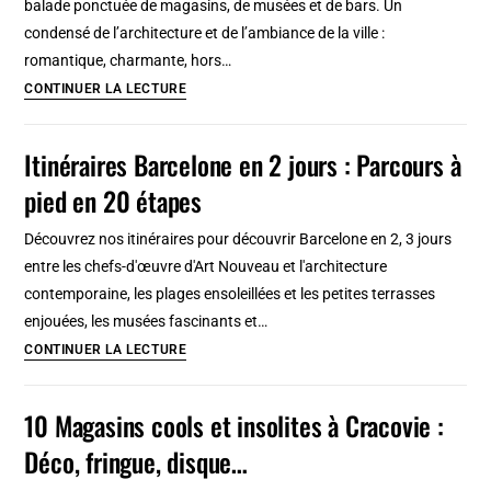
balade ponctuée de magasins, de musées et de bars. Un
condensé de l’architecture et de l’ambiance de la ville :
romantique, charmante, hors…
Canaux
CONTINUER LA LECTURE
d’or
à
Itinéraires Barcelone en 2 jours : Parcours à
Amsterdam
pied en 20 étapes
:
Quartier
Découvrez nos itinéraires pour découvrir Barcelone en 2, 3 jours
romantique
entre les chefs-d'œuvre d'Art Nouveau et l'architecture
et
contemporaine, les plages ensoleillées et les petites terrasses
élégant
enjouées, les musées fascinants et…
Itinéraires
CONTINUER LA LECTURE
Barcelone
en
10 Magasins cools et insolites à Cracovie :
2
Déco, fringue, disque…
jours
: