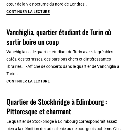
cœur de la vie nocturne du nord de Londres…
Camden
CONTINUER LA LECTURE
Town
à
Vanchiglia, quartier étudiant de Turin où
Londres,
sortir boire un coup
l’ancien
quartier
Vanchiglia est le quartier étudiant de Turin avec d'agréables
punk
cafés, des terrasses, des bars pas chers et d'intéressantes
d’Amy
librairies. > Affiche de concerts dans le quartier de Vanchiglia à
Winehouse
Turin…
Vanchiglia,
CONTINUER LA LECTURE
quartier
étudiant
Quartier de Stockbridge à Edimbourg :
de
Pittoresque et charmant
Turin
où
Le quartier de Stockbridge à Edimbourg correspondrait assez
sortir
bien à la définition de radical chic ou de bourgeois bohême. C'est