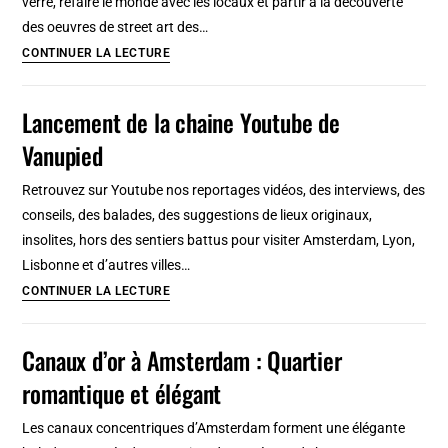
verre, refaire le monde avec les locaux et partir à la découverte
et
des oeuvres de street art des…
faire
Quartier
CONTINUER LA LECTURE
?
de
Tourisme
l’Alameda
Lancement de la chaine Youtube de
curieux
à
en
Vanupied
Séville
Suède
:
Retrouvez sur Youtube nos reportages vidéos, des interviews, des
Alternatif,
conseils, des balades, des suggestions de lieux originaux,
étudiant
insolites, hors des sentiers battus pour visiter Amsterdam, Lyon,
et
Lisbonne et d’autres villes…
festif
Lancement
CONTINUER LA LECTURE
de
la
Canaux d’or à Amsterdam : Quartier
chaine
romantique et élégant
Youtube
de
Les canaux concentriques d’Amsterdam forment une élégante
Vanupied