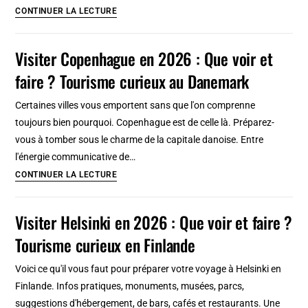
multikulti
Porto
CONTINUER LA LECTURE
:
Que
Visiter Copenhague en 2026 : Que voir et
visiter
faire ? Tourisme curieux au Danemark
et
faire
Certaines villes vous emportent sans que l'on comprenne
en
toujours bien pourquoi. Copenhague est de celle là. Préparez-
2026
vous à tomber sous le charme de la capitale danoise. Entre
?
l'énergie communicative de…
Tourisme
Visiter
CONTINUER LA LECTURE
insolite
Copenhague
&
en
Visiter Helsinki en 2026 : Que voir et faire ?
incontournable
2026
Tourisme curieux en Finlande
:
Que
Voici ce qu'il vous faut pour préparer votre voyage à Helsinki en
voir
Finlande. Infos pratiques, monuments, musées, parcs,
et
suggestions d'hébergement, de bars, cafés et restaurants. Une