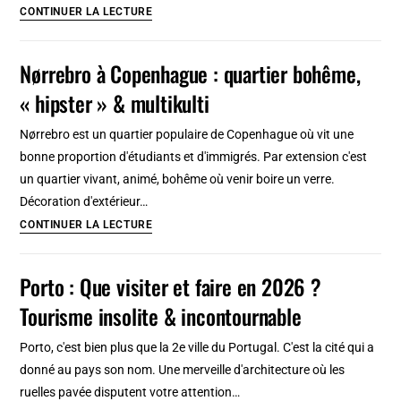
Top
CONTINUER LA LECTURE
:
10
Nørrebro à Copenhague : quartier bohême,
raisons
« hipster » & multikulti
d’aimer
København
Nørrebro est un quartier populaire de Copenhague où vit une
bonne proportion d'étudiants et d'immigrés. Par extension c'est
un quartier vivant, animé, bohême où venir boire un verre.
Décoration d'extérieur…
Nørrebro
CONTINUER LA LECTURE
à
Copenhague
Porto : Que visiter et faire en 2026 ?
:
Tourisme insolite & incontournable
quartier
bohême,
Porto, c'est bien plus que la 2e ville du Portugal. C'est la cité qui a
« hipster »
donné au pays son nom. Une merveille d'architecture où les
&
ruelles pavée disputent votre attention…