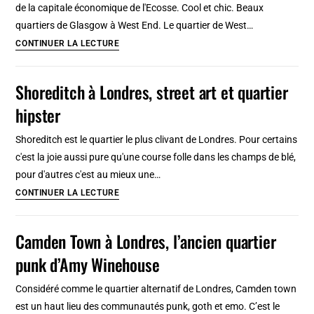
de la capitale économique de l'Ecosse. Cool et chic. Beaux
pied
quartiers de Glasgow à West End. Le quartier de West…
en
West
CONTINUER LA LECTURE
20
End
étapes
à
Shoreditch à Londres, street art et quartier
(plus
Glasgow,
ou
hipster
beaux
moins)
quartiers
Shoreditch est le quartier le plus clivant de Londres. Pour certains
cool
c'est la joie aussi pure qu'une course folle dans les champs de blé,
et
pour d'autres c'est au mieux une…
chic
Shoreditch
CONTINUER LA LECTURE
à
Londres,
Camden Town à Londres, l’ancien quartier
street
punk d’Amy Winehouse
art
et
Considéré comme le quartier alternatif de Londres, Camden town
quartier
est un haut lieu des communautés punk, goth et emo. C’est le
hipster