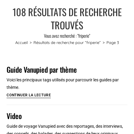
108
RÉSULTATS DE RECHERCHE
TROUVÉS
Vous avez recherché : "friperie"
Accueil
>
Résultats de recherche pour
“friperie”
>
Page 3
Guide Vanupied par thème
Voici les principaux tags utilisés pour parcourir les guides par
thème.
Guide
CONTINUER LA LECTURE
Vanupied
par
Video
thème
Guide de voyage Vanupied avec des reportages, des interviews,
des conseils, des balades, des suggestions de lieux originaux,