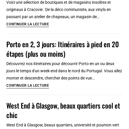
Voici une sélection de boutiques et de magasins insolites et
Parcours
originaux à Cracovie : De la déco communiste, aux vinyls en
à
passant par un atelier de chapeaux, un magasin de…
pied
10
CONTINUER LA LECTURE
en
Magasins
20
cools
Porto en 2, 3 jours: Itinéraires à pied en 20
étapes
et
étapes (plus ou moins)
insolites
à
Découvrez nos itinéraires pour découvrir Porto en un ou deux
Cracovie
jours le temps d'un week-end dans le nord du Portugal. Vous allez
:
monter et descendre, chercher des points de vue…
Déco,
Porto
CONTINUER LA LECTURE
fringue,
en
disque…
2,
West End à Glasgow, beaux quartiers cool et
3
chic
jours:
Itinéraires
West End à Glasgow, beaux quartiers, université et poumon vert
à