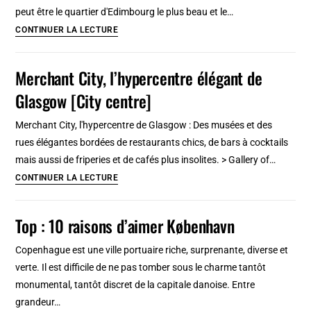
boire
peut être le quartier d'Edimbourg le plus beau et le…
un
Quartier
CONTINUER LA LECTURE
coup
de
Stockbridge
Merchant City, l’hypercentre élégant de
à
Glasgow [City centre]
Edimbourg
:
Merchant City, l'hypercentre de Glasgow : Des musées et des
Pittoresque
rues élégantes bordées de restaurants chics, de bars à cocktails
et
mais aussi de friperies et de cafés plus insolites. > Gallery of…
charmant
Merchant
CONTINUER LA LECTURE
City,
l’hypercentre
Top : 10 raisons d’aimer København
élégant
de
Copenhague est une ville portuaire riche, surprenante, diverse et
Glasgow
verte. Il est difficile de ne pas tomber sous le charme tantôt
[City
monumental, tantôt discret de la capitale danoise. Entre
centre]
grandeur…