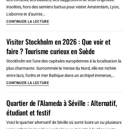
insolites, hors des sentiers battus pour visiter Amsterdam, Lyon,
Lisbonne et d'autres…
Video
CONTINUER LA LECTURE
Visiter Stockholm en 2026 : Que voir et
faire ? Tourisme curieux en Suède
Stockholm est l'une des capitales européennes à la localisation la
plus charmante. Surnommée la Venise du Nord, elle est nichée
entre lacs, forêts et mer Baltique dans un archipel immense,…
Visiter
CONTINUER LA LECTURE
Stockholm
en
Quartier de l’Alameda à Séville : Alternatif,
2026
étudiant et festif
:
Que
Voici le quartier alternatif de Séville où sortir boire un ou plusieurs
voir