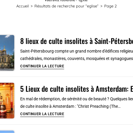
Accueil
>
Résultats de recherche pour
“eglise”
>
Page 2
8 lieux de culte insolites à Saint-Péter
Saint-Pétersbourg compte un grand nombre d'édifices religieux 
cathédrales, monastères, couvents, mosquées et synagogues com
8
CONTINUER LA LECTURE
lieux
de
5 Lieux de culte insolites à Amsterdam: 
culte
insolites
En mal de rédemption, de sérénité ou de beauté ? Quelques lie
à
de culte insolite à Amsterdam : "Christ Preaching (The…
Saint-
5
CONTINUER LA LECTURE
Pétersbourg
Lieux
:
de
Eglises,