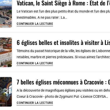
Vatican, le Saint Siège à Rome : Etat de l
culte
mosquée
insolites
Le Vatican est l'un des plus petits état du monde et l'un des p
&
à
inestimables. A ne pas rater : La…
synagogue
Amsterdam:
Vatican,
CONTINUER LA LECTURE
Eglise,
le
temple
Saint
bouddhiste…
6 églises belles et insolites à visiter à L
Siège
à
Témoins du passé historique de la ville, les églises de Lisbonn
Rome
retables, marbre et pierres précieuses. Si vous aimez l'architec
:
6
CONTINUER LA LECTURE
Etat
églises
de
belles
l’église
7 belles églises méconnues à Cracovie : 
et
catholique
insolites
A la découverte de magnifiques églises peu visitées ou en deho
à
Coeur à Cracovie - photo de Zygmunt Put -Licence CCBYSA…
visiter
7
CONTINUER LA LECTURE
à
belles