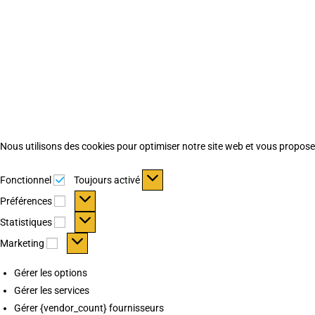
Nous utilisons des cookies pour optimiser notre site web et vous proposer 
Fonctionnel
Fonctionnel
Toujours activé
Préférences
Préférences
Statistiques
Statistiques
Marketing
Marketing
Gérer les options
Gérer les services
Gérer {vendor_count} fournisseurs