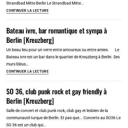
Strandbad Mitte Berlin Le Strandbad Mitte…
à
Strandbad
CONTINUER LA LECTURE
Berlin
mitte,
[Kreuzberg]
bar
Bateau ivre, bar romantique et sympa à
bord
Berlin [Kreuzberg]
de
mer
Un beau lieu pour un verre entre amoureux ou entre amies. Le
à
Bateau ivre est un bar dans le quartier de Kreuzberg à Berlin. Ses
Berlin
murs bleus…
[Mitte]
Bateau
CONTINUER LA LECTURE
ivre,
bar
SO 36, club punk rock et gay friendly à
romantique
Berlin [Kreuzberg]
et
sympa
Salle de concert et club punk rock, club gay et lesbien de la
à
communauté turque de Berlin. Et pas que... Concerts au SO36 Le
Berlin
SO 36 est un club qui…
[Kreuzberg]