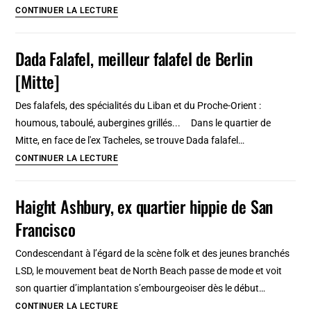
SO
CONTINUER LA LECTURE
36,
club
Dada Falafel, meilleur falafel de Berlin
punk
[Mitte]
rock
et
Des falafels, des spécialités du Liban et du Proche-Orient :
gay
houmous, taboulé, aubergines grillés... Dans le quartier de
friendly
Mitte, en face de l'ex Tacheles, se trouve Dada falafel…
à
Dada
CONTINUER LA LECTURE
Berlin
Falafel,
[Kreuzberg]
meilleur
Haight Ashbury, ex quartier hippie de San
falafel
Francisco
de
Berlin
Condescendant à l’égard de la scène folk et des jeunes branchés
[Mitte]
LSD, le mouvement beat de North Beach passe de mode et voit
son quartier d’implantation s’embourgeoiser dès le début…
Haight
CONTINUER LA LECTURE