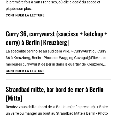
la première fois à San Francisco, où elle a dealé du speed et
Nouveau
piquée son plus…
!
Janis
CONTINUER LA LECTURE
Joplin
Tour
Curry 36, currywurst (saucisse + ketchup +
:
curry) à Berlin [Kreuzberg]
Texas,
San
La spécialité berlinoise au sud de la ville. > Currywurst du Curry
Francisco,
36 à Kreuzberg, Berlin - Photo de Wugging Gavagai@Flickr Les
Los
meilleures currywurst de Berlin dans le quartier de Kreuzberg,…
Angeles
Curry
CONTINUER LA LECTURE
36,
currywurst
Strandbad mitte, bar bord de mer à Berlin
(saucisse
[Mitte]
+
ketchup
Rendez-vous chill au bord de la Baltique (enfin presque). > Boire
+
un verre ou manger un bout au Strandbad Mitte à Berlin - Photo
curry)