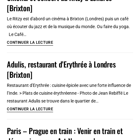
[Brixton]
jeunesse
/
Le Ritzy est d'abord un cinéma à Brixton (Londres) puis un café
hostel
où écouter du jazz et de la musique du monde. Ou faire du yoga.
par
Le Café…
ville
Cinéma
CONTINUER LA LECTURE
et
concert
Adulis, restaurant d’Erythrée à Londres
au
[Brixton]
Ritzy
à
Restaurant d'Erythrée : cuisine épicée avec une forte influence de
Londres
l’Inde. > Plats de cuisine érythréenne - Photo de Jean Rebiffé Le
[Brixton]
restaurant Adulis se trouve dans le quartier de…
Adulis,
CONTINUER LA LECTURE
restaurant
d’Erythrée
Paris – Prague en train : Venir en train et
à
Londres