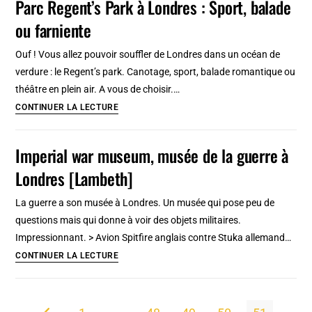
Parc Regent’s Park à Londres : Sport, balade
caribeen
ou farniente
de
Londres
Ouf ! Vous allez pouvoir souffler de Londres dans un océan de
verdure : le Regent’s park. Canotage, sport, balade romantique ou
théâtre en plein air. A vous de choisir.…
Parc
CONTINUER LA LECTURE
Regent’s
Park
Imperial war museum, musée de la guerre à
à
Londres [Lambeth]
Londres
:
La guerre a son musée à Londres. Un musée qui pose peu de
Sport,
questions mais qui donne à voir des objets militaires.
balade
Impressionnant. > Avion Spitfire anglais contre Stuka allemand…
ou
Imperial
CONTINUER LA LECTURE
farniente
war
museum,
musée