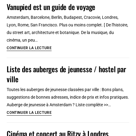
Dam,
Vanupied est un guide de voyage
la
principale
Amsterdam, Barcelone, Berlin, Budapest, Cracovie, Londres,
place
Lyon, Rome, San Francisco. Plus ou moins complet. [ De l'histoire,
d’Amsterdam
du street art, architecture et botanique. De la musique, du
[Vieille
cinéma, un peu…
Ville]
Vanupied
CONTINUER LA LECTURE
est
un
Liste des auberges de jeunesse / hostel par
guide
ville
de
voyage
Toutes les auberges de jeunesse classées par ville : Bons plans,
suggestions de bonnes adresses, indice de prix et infos pratiques.
Auberge de jeunesse à Amsterdam ? Liste complète >>…
Liste
CONTINUER LA LECTURE
des
auberges
Cinéma et concert au Ritzy à Londres
de