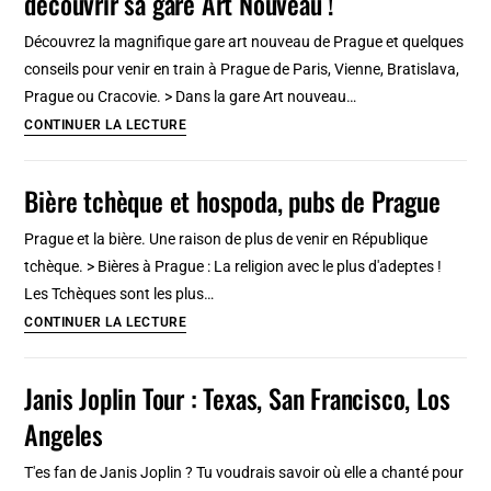
découvrir sa gare Art Nouveau !
[Brixton]
Découvrez la magnifique gare art nouveau de Prague et quelques
conseils pour venir en train à Prague de Paris, Vienne, Bratislava,
Prague ou Cracovie. > Dans la gare Art nouveau…
Paris
CONTINUER LA LECTURE
–
Prague
Bière tchèque et hospoda, pubs de Prague
en
train
Prague et la bière. Une raison de plus de venir en République
:
tchèque. > Bières à Prague : La religion avec le plus d'adeptes !
Venir
Les Tchèques sont les plus…
en
Bière
CONTINUER LA LECTURE
train
tchèque
et
et
Janis Joplin Tour : Texas, San Francisco, Los
découvrir
hospoda,
Angeles
sa
pubs
gare
de
T'es fan de Janis Joplin ? Tu voudrais savoir où elle a chanté pour
Art
Prague