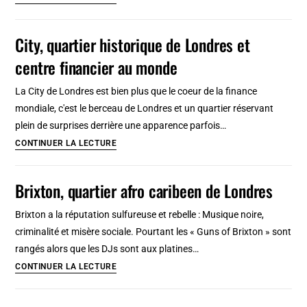
de
Soho
City, quartier historique de Londres et
et
centre financier au monde
Covent
garden,
La City de Londres est bien plus que le coeur de la finance
le
mondiale, c'est le berceau de Londres et un quartier réservant
centre
plein de surprises derrière une apparence parfois…
de
City,
CONTINUER LA LECTURE
Londres
quartier
historique
Brixton, quartier afro caribeen de Londres
de
Londres
Brixton a la réputation sulfureuse et rebelle : Musique noire,
et
criminalité et misère sociale. Pourtant les « Guns of Brixton » sont
centre
rangés alors que les DJs sont aux platines…
financier
Brixton,
CONTINUER LA LECTURE
au
quartier
monde
afro