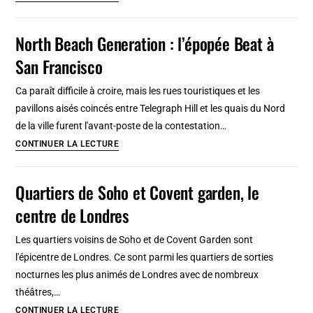
Ashbury,
ex
North Beach Generation : l’épopée Beat à
quartier
San Francisco
hippie
de
Ca paraît difficile à croire, mais les rues touristiques et les
San
pavillons aisés coincés entre Telegraph Hill et les quais du Nord
Francisco
de la ville furent l'avant-poste de la contestation…
North
CONTINUER LA LECTURE
Beach
Generation
Quartiers de Soho et Covent garden, le
:
centre de Londres
l’épopée
Beat
Les quartiers voisins de Soho et de Covent Garden sont
à
l'épicentre de Londres. Ce sont parmi les quartiers de sorties
San
nocturnes les plus animés de Londres avec de nombreux
Francisco
théâtres,…
Quartiers
CONTINUER LA LECTURE