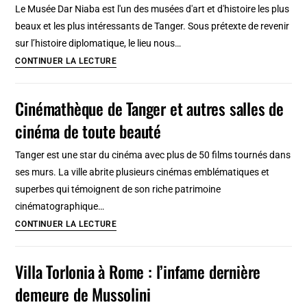
de
Le Musée Dar Niaba est l'un des musées d'art et d'histoire les plus
grand
Gibraltar
beaux et les plus intéressants de Tanger. Sous prétexte de revenir
souk
sur l’histoire diplomatique, le lieu nous…
à
Musée
CONTINUER LA LECTURE
un
Dar
symbole
Niaba
Cinémathèque de Tanger et autres salles de
de
à
modernité
cinéma de toute beauté
Tanger
:
Tanger est une star du cinéma avec plus de 50 films tournés dans
Histoire
ses murs. La ville abrite plusieurs cinémas emblématiques et
diplomatique
superbes qui témoignent de son riche patrimoine
et
cinématographique…
orientalisme
Cinémathèque
CONTINUER LA LECTURE
de
Tanger
Villa Torlonia à Rome : l’infame dernière
et
demeure de Mussolini
autres