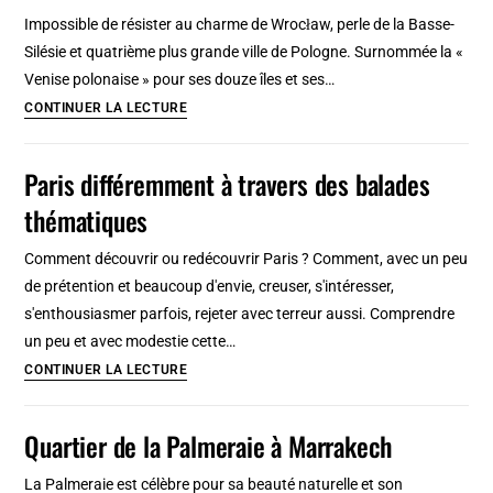
Beat
Impossible de résister au charme de Wrocław, perle de la Basse-
Generation
Silésie et quatrième plus grande ville de Pologne. Surnommée la «
:
Venise polonaise » pour ses douze îles et ses…
Ville
Itinéraire
CONTINUER LA LECTURE
de
à
refuge
Wroclaw
Paris différemment à travers des balades
et
:
de
thématiques
2,
perdition
3
Comment découvrir ou redécouvrir Paris ? Comment, avec un peu
jours
de prétention et beaucoup d'envie, creuser, s'intéresser,
ou
s'enthousiasmer parfois, rejeter avec terreur aussi. Comprendre
plus
un peu et avec modestie cette…
en
Paris
CONTINUER LA LECTURE
Basse
différemment
Silésie
à
Quartier de la Palmeraie à Marrakech
travers
des
La Palmeraie est célèbre pour sa beauté naturelle et son