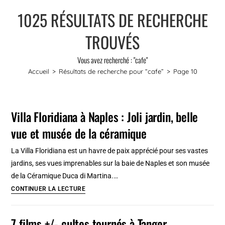
1025
RÉSULTATS DE RECHERCHE
TROUVÉS
Vous avez recherché : "cafe"
Accueil
>
Résultats de recherche pour
“cafe”
>
Page 10
Villa Floridiana à Naples : Joli jardin, belle
vue et musée de la céramique
La Villa Floridiana est un havre de paix apprécié pour ses vastes
jardins, ses vues imprenables sur la baie de Naples et son musée
de la Céramique Duca di Martina.…
Villa
CONTINUER LA LECTURE
Floridiana
à
7 films +/- cultes tournés à Tanger