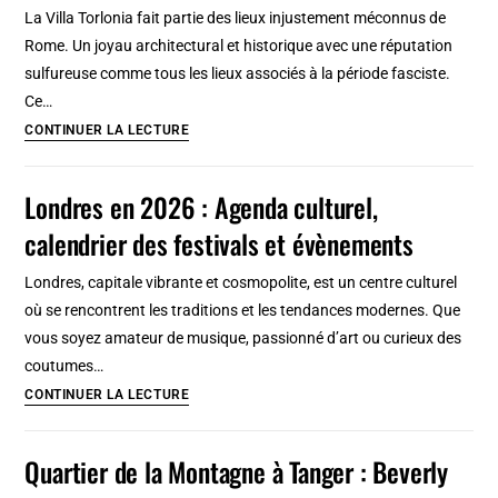
salles
La Villa Torlonia fait partie des lieux injustement méconnus de
de
Rome. Un joyau architectural et historique avec une réputation
cinéma
sulfureuse comme tous les lieux associés à la période fasciste.
de
Ce…
toute
Villa
CONTINUER LA LECTURE
beauté
Torlonia
à
Londres en 2026 : Agenda culturel,
Rome
calendrier des festivals et évènements
:
l’infame
Londres, capitale vibrante et cosmopolite, est un centre culturel
dernière
où se rencontrent les traditions et les tendances modernes. Que
demeure
vous soyez amateur de musique, passionné d’art ou curieux des
de
coutumes…
Mussolini
Londres
CONTINUER LA LECTURE
en
2026
Quartier de la Montagne à Tanger : Beverly
: