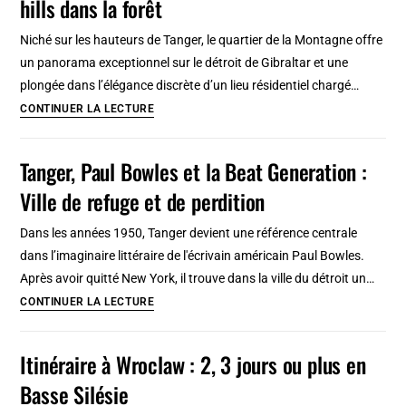
hills dans la forêt
Agenda
culturel,
Niché sur les hauteurs de Tanger, le quartier de la Montagne offre
calendrier
un panorama exceptionnel sur le détroit de Gibraltar et une
des
plongée dans l’élégance discrète d’un lieu résidentiel chargé…
festivals
Quartier
CONTINUER LA LECTURE
et
de
évènements
la
Tanger, Paul Bowles et la Beat Generation :
Montagne
Ville de refuge et de perdition
à
Tanger
Dans les années 1950, Tanger devient une référence centrale
:
dans l’imaginaire littéraire de l'écrivain américain Paul Bowles.
Beverly
Après avoir quitté New York, il trouve dans la ville du détroit un…
hills
Tanger,
CONTINUER LA LECTURE
dans
Paul
la
Bowles
Itinéraire à Wroclaw : 2, 3 jours ou plus en
forêt
et
Basse Silésie
la