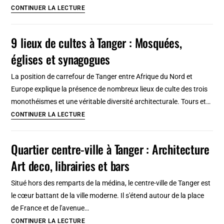
historique
Palais
CONTINUER LA LECTURE
et
Moulay
musée
Hafid
9 lieux de cultes à Tanger : Mosquées,
devenu
églises et synagogues
ensuite
Palais
La position de carrefour de Tanger entre Afrique du Nord et
des
Europe explique la présence de nombreux lieux de culte des trois
Institutions
monothéismes et une véritable diversité architecturale. Tours et…
italiennes
9
CONTINUER LA LECTURE
à
lieux
Tanger
de
Quartier centre-ville à Tanger : Architecture
cultes
Art deco, librairies et bars
à
Tanger
Situé hors des remparts de la médina, le centre-ville de Tanger est
:
le cœur battant de la ville moderne. Il s'étend autour de la place
Mosquées,
de France et de l'avenue…
églises
Quartier
CONTINUER LA LECTURE