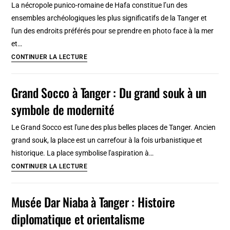
La nécropole punico-romaine de Hafa constitue l’un des
souk
ensembles archéologiques les plus significatifs de la Tanger et
et
l'un des endroits préférés pour se prendre en photo face à la mer
friperies
et…
de
Nécropole
CONTINUER LA LECTURE
Tanger
punico-
romaine
Grand Socco à Tanger : Du grand souk à un
de
symbole de modernité
Hafa
à
Le Grand Socco est l'une des plus belles places de Tanger. Ancien
Tanger
grand souk, la place est un carrefour à la fois urbanistique et
:
historique. La place symbolise l'aspiration à…
Plus
Grand
CONTINUER LA LECTURE
belle
Socco
vue
à
Musée Dar Niaba à Tanger : Histoire
sur
Tanger
le
diplomatique et orientalisme
:
détroit
Du