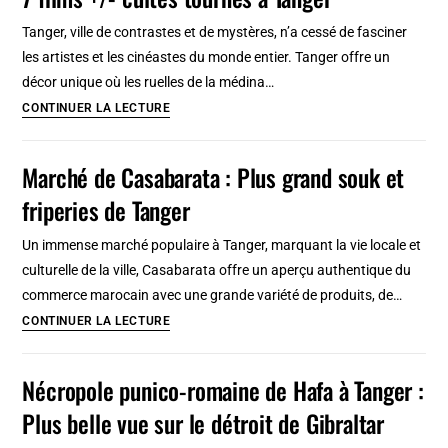
Naples
:
Tanger, ville de contrastes et de mystères, n’a cessé de fasciner
Joli
les artistes et les cinéastes du monde entier. Tanger offre un
jardin,
décor unique où les ruelles de la médina…
belle
7
CONTINUER LA LECTURE
vue
films
et
+/-
Marché de Casabarata : Plus grand souk et
musée
cultes
friperies de Tanger
de
tournés
la
à
Un immense marché populaire à Tanger, marquant la vie locale et
céramique
Tanger
culturelle de la ville, Casabarata offre un aperçu authentique du
commerce marocain avec une grande variété de produits, de…
Marché
CONTINUER LA LECTURE
de
Casabarata
Nécropole punico-romaine de Hafa à Tanger :
:
Plus belle vue sur le détroit de Gibraltar
Plus
grand