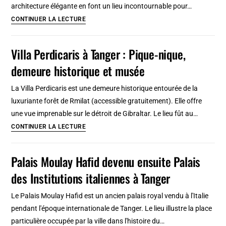
architecture élégante en font un lieu incontournable pour…
Quartier
CONTINUER LA LECTURE
El
Ensanche
Villa Perdicaris à Tanger : Pique-nique,
à
demeure historique et musée
Tétouan,
chef
La Villa Perdicaris est une demeure historique entourée de la
d’oeuvre
luxuriante forêt de Rmilat (accessible gratuitement). Elle offre
d’urbanisme
une vue imprenable sur le détroit de Gibraltar. Le lieu fût au…
hispano-
Villa
CONTINUER LA LECTURE
marocain
Perdicaris
à
Palais Moulay Hafid devenu ensuite Palais
Tanger
des Institutions italiennes à Tanger
:
Pique-
Le Palais Moulay Hafid est un ancien palais royal vendu à l'Italie
nique,
pendant l'époque internationale de Tanger. Le lieu illustre la place
demeure
particulière occupée par la ville dans l'histoire du…