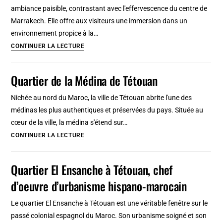
balades
ambiance paisible, contrastant avec l'effervescence du centre de
thématiques
Marrakech. Elle offre aux visiteurs une immersion dans un
environnement propice à la…
Quartier
CONTINUER LA LECTURE
de
la
Quartier de la Médina de Tétouan
Palmeraie
à
Nichée au nord du Maroc, la ville de Tétouan abrite l'une des
Marrakech
médinas les plus authentiques et préservées du pays. Située au
cœur de la ville, la médina s'étend sur…
Quartier
CONTINUER LA LECTURE
de
la
Quartier El Ensanche à Tétouan, chef
Médina
d’oeuvre d’urbanisme hispano-marocain
de
Tétouan
Le quartier El Ensanche à Tétouan est une véritable fenêtre sur le
passé colonial espagnol du Maroc. Son urbanisme soigné et son