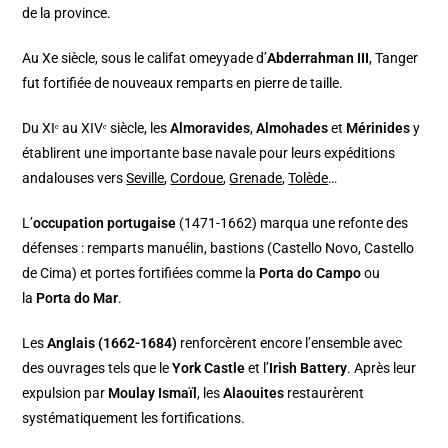
de la province.
Au Xe siècle, sous le califat omeyyade d’
Abderrahman III
, Tanger
fut fortifiée de nouveaux remparts en pierre de taille.
Du XIᵉ au XIVᵉ siècle, les
Almoravides
,
Almohades
et
Mérinides
y
établirent une importante base navale pour leurs expéditions
andalouses vers
Seville
,
Cordoue
,
Grenade
,
Tolède
…
L’
occupation portugaise
(1471-1662) marqua une refonte des
défenses : remparts manuélin, bastions (Castello Novo, Castello
de Cima) et portes fortifiées comme la
Porta do Campo
ou
la
Porta do Mar
.
Les
Anglais (1662-1684)
renforcèrent encore l’ensemble avec
des ouvrages tels que le
York Castle
et l’
Irish Battery
. Après leur
expulsion par
Moulay Ismaïl
, les
Alaouites
restaurèrent
systématiquement les fortifications.