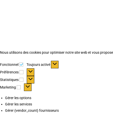
Nous utilisons des cookies pour optimiser notre site web et vous proposer 
Fonctionnel
Fonctionnel
Toujours activé
Préférences
Préférences
Statistiques
Statistiques
Marketing
Marketing
Gérer les options
Gérer les services
Gérer {vendor_count} fournisseurs