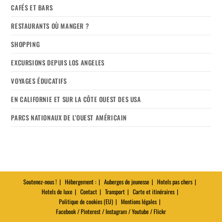
CAFÉS ET BARS
RESTAURANTS OÙ MANGER ?
SHOPPING
EXCURSIONS DEPUIS LOS ANGELES
VOYAGES ÉDUCATIFS
EN CALIFORNIE ET SUR LA CÔTE OUEST DES USA
PARCS NATIONAUX DE L’OUEST AMÉRICAIN
Soutenez-nous !
Hébergement :
Auberges de jeunesse
Hotels pas chers
Hotels de luxe
Contact
Transport
Carte et itinéraires
Politique de cookies (EU)
Mentions légales
Facebook / Pinterest / Instagram / Youtube / Flickr