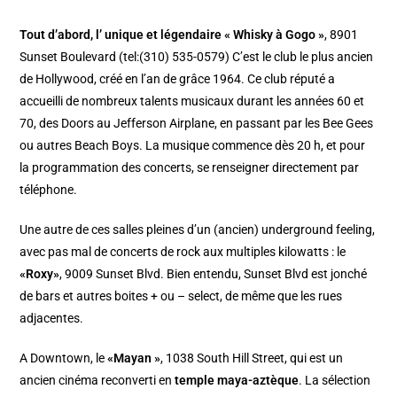
Tout d’abord, l’
unique et légendaire
«
Whisky à Gogo
»
, 8901
Sunset Boulevard (tel:(310) 535-0579) C’est le club le plus ancien
de Hollywood, créé en l’an de grâce 1964. Ce club réputé a
accueilli de nombreux talents musicaux durant les années 60 et
70, des Doors au Jefferson Airplane, en passant par les Bee Gees
ou autres Beach Boys. La musique commence dès 20 h, et pour
la programmation des concerts, se renseigner directement par
téléphone.
Une autre de ces salles pleines d’un (ancien) underground feeling,
avec pas mal de concerts de rock aux multiples kilowatts : le
«Roxy»
, 9009 Sunset Blvd. Bien entendu, Sunset Blvd est jonché
de bars et autres boites + ou – select, de même que les rues
adjacentes.
A Downtown, le
«
Mayan
»
, 1038 South Hill Street, qui est un
ancien cinéma reconverti en
temple maya-aztèque
. La sélection