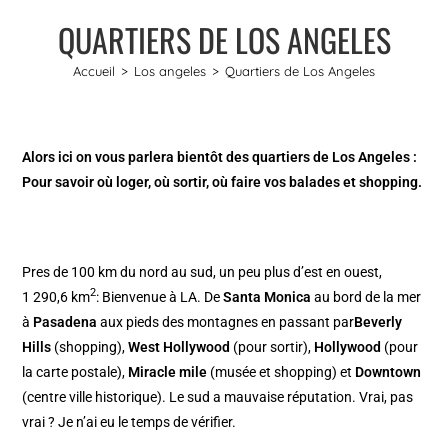
QUARTIERS DE LOS ANGELES
Accueil
>
Los angeles
>
Quartiers de Los Angeles
Alors ici on vous parlera bientôt des quartiers de Los Angeles :
Pour savoir où loger, où sortir, où faire vos balades et shopping.
Pres de 100 km du nord au sud, un peu plus d’est en ouest,
2
1 290,6 km
: Bienvenue à LA. De
Santa Monica
au bord de la mer
à
Pasadena
aux pieds des montagnes en passant par
Beverly
Hills
(shopping),
West Hollywood
(pour sortir),
Hollywood
(pour
la carte postale),
Miracle mile
(musée et shopping) et
Downtown
(centre ville historique). Le sud a mauvaise réputation. Vrai, pas
vrai ? Je n’ai eu le temps de vérifier.