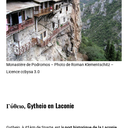
Monastère de Podromos – Photo de Roman Klementschitz –
Licence ccbysa 3.0
Γύθειο, Gytheio en Laconie
Gytheio, à 45 km de Sparte, est le
port historique de la Laconie
,