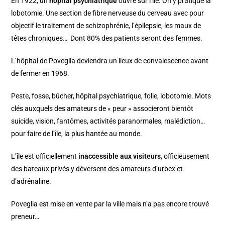
En 1922, un
hôpital psychiatrique
ouvre sur l’île. On y pratique la
lobotomie. Une section de fibre nerveuse du cerveau avec pour
objectif le traitement de schizophrénie, l’épilepsie, les maux de
têtes chroniques… Dont 80% des patients seront des femmes.
L’hôpital de Poveglia deviendra un lieux de convalescence avant
de fermer en 1968.
Peste, fosse, bûcher, hôpital psychiatrique, folie, lobotomie. Mots
clés auxquels des amateurs de « peur » associeront bientôt
suicide, vision, fantômes, activités paranormales, malédiction…
pour faire de l’île, la plus hantée au monde.
L’île est officiellement
inaccessible aux visiteurs
, officieusement
des bateaux privés y déversent des amateurs d’urbex et
d’adrénaline.
Poveglia est mise en vente par la ville mais n’a pas encore trouvé
preneur…