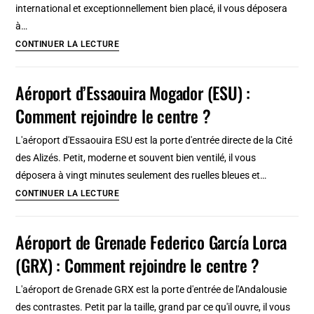
international et exceptionnellement bien placé, il vous déposera
rejoindre
à…
le
Aéroport
CONTINUER LA LECTURE
centre
international
?
de
Aéroport d’Essaouira Mogador (ESU) :
Da
Comment rejoindre le centre ?
Nang
(DAD)
L'aéroport d'Essaouira ESU est la porte d'entrée directe de la Cité
:
des Alizés. Petit, moderne et souvent bien ventilé, il vous
Comment
déposera à vingt minutes seulement des ruelles bleues et…
rejoindre
Aéroport
CONTINUER LA LECTURE
le
d’Essaouira
centre
Mogador
Aéroport de Grenade Federico García Lorca
?
(ESU)
(GRX) : Comment rejoindre le centre ?
:
Comment
L'aéroport de Grenade GRX est la porte d'entrée de l'Andalousie
rejoindre
des contrastes. Petit par la taille, grand par ce qu'il ouvre, il vous