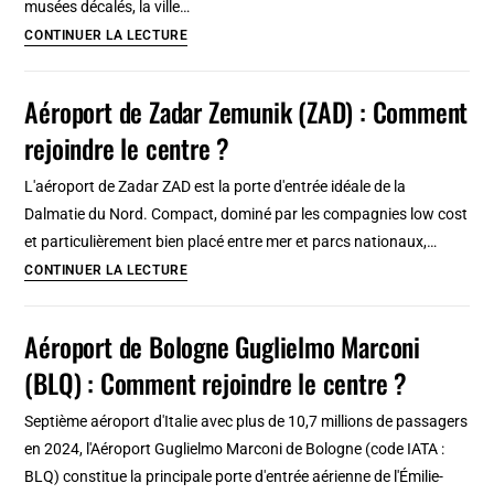
musées décalés, la ville…
ne
Que
CONTINUER LA LECTURE
rien
faire
rater
à
Aéroport de Zadar Zemunik (ZAD) : Comment
Zagreb
rejoindre le centre ?
?
13
L'aéroport de Zadar ZAD est la porte d'entrée idéale de la
activités
Dalmatie du Nord. Compact, dominé par les compagnies low cost
incontournables
et particulièrement bien placé entre mer et parcs nationaux,…
(et
Aéroport
CONTINUER LA LECTURE
surprenantes)
de
Zadar
Aéroport de Bologne Guglielmo Marconi
Zemunik
(BLQ) : Comment rejoindre le centre ?
(ZAD)
:
Septième aéroport d'Italie avec plus de 10,7 millions de passagers
Comment
en 2024, l'Aéroport Guglielmo Marconi de Bologne (code IATA :
rejoindre
BLQ) constitue la principale porte d'entrée aérienne de l'Émilie-
le