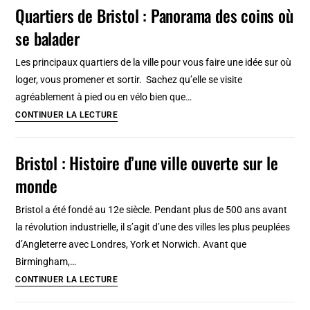
:
Quartiers de Bristol : Panorama des coins où
Boutiques,
se balader
librairies,
disquaires,
Les principaux quartiers de la ville pour vous faire une idée sur où
marchés…
loger, vous promener et sortir. Sachez qu’elle se visite
agréablement à pied ou en vélo bien que…
Quartiers
CONTINUER LA LECTURE
de
Bristol
Bristol : Histoire d’une ville ouverte sur le
:
monde
Panorama
des
Bristol a été fondé au 12e siècle. Pendant plus de 500 ans avant
coins
la révolution industrielle, il s’agit d’une des villes les plus peuplées
où
d’Angleterre avec Londres, York et Norwich. Avant que
se
Birmingham,…
balader
Bristol
CONTINUER LA LECTURE
: