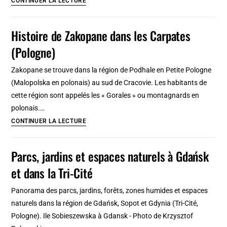
CONTINUER LA LECTURE
bars
et
Histoire de Zakopane dans les Carpates
cafés
(Pologne)
à
Zakopane
Zakopane se trouve dans la région de Podhale en Petite Pologne
:
(Malopolska en polonais) au sud de Cracovie. Les habitants de
Où
cette région sont appelés les « Gorales » ou montagnards en
manger
polonais.…
et
Histoire
CONTINUER LA LECTURE
boire
de
un
Zakopane
Parcs, jardins et espaces naturels à Gdańsk
coup
dans
?
et dans la Tri-Cité
les
Carpates
Panorama des parcs, jardins, forêts, zones humides et espaces
(Pologne)
naturels dans la région de Gdańsk, Sopot et Gdynia (Tri-Cité,
Pologne). Ile Sobieszewska à Gdansk - Photo de Krzysztof