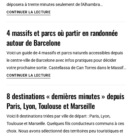
le
déposera à trente minutes seulement de l'Alhambra…
centre
Aéroport
CONTINUER LA LECTURE
?
de
Grenade
4 massifs et parcs où partir en randonnée
Federico
autour de Barcelone
García
Lorca
Voici un guide de 4 massifs et parcs naturels accessibles depuis
(GRX)
le centre-ville de Barcelone avec infos pratiques pour décider
:
votre prochaine sortie. Castellassa de Can Torres dans le Massif…
Comment
4
CONTINUER LA LECTURE
rejoindre
massifs
le
et
8 destinations « dernières minutes » depuis
centre
parcs
?
Paris, Lyon, Toulouse et Marseille
où
partir
Voici 8 destinations triées par ville de départ : Paris, Lyon,
en
Toulouse et Marseille. Quelques fils conducteurs communs à ces
randonnée
choix. Nous avons sélectionné des territoires peu touristiques et