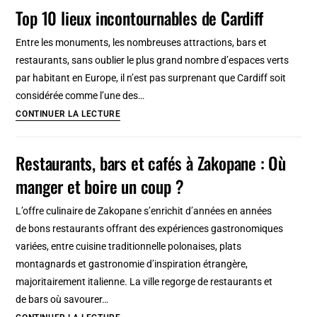
Histoire
Top 10 lieux incontournables de Cardiff
d’une
ville
Entre les monuments, les nombreuses attractions, bars et
ouverte
restaurants, sans oublier le plus grand nombre d’espaces verts
sur
par habitant en Europe, il n’est pas surprenant que Cardiff soit
le
considérée comme l’une des…
monde
Top
CONTINUER LA LECTURE
10
lieux
Restaurants, bars et cafés à Zakopane : Où
incontournables
manger et boire un coup ?
de
Cardiff
L’offre culinaire de Zakopane s’enrichit d’années en années
de bons restaurants offrant des expériences gastronomiques
variées, entre cuisine traditionnelle polonaises, plats
montagnards et gastronomie d’inspiration étrangère,
majoritairement italienne. La ville regorge de restaurants et
de bars où savourer…
Restaurants,