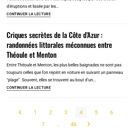
?
d'éruptions et lissée par les…
Lanzarote,
CONTINUER LA LECTURE
l’île
de
Criques secrètes de la Côte d’Azur :
feu
randonnées littorales méconnues entre
et
d’eau,
Théoule et Menton
entre
Entre Théoule et Menton, les plus belles baignades ne sont pas
volcan
toujours celles que l’on rejoint en voiture en suivant un panneau
et
“plage”. Souvent, elles se trouvent au bout d’un…
océan
Criques
CONTINUER LA LECTURE
secrètes
de
la
1
2
3
4
5
6
Go to the previous page
Côte
7
…
46
d’Azur
Aller à la page suivante
: