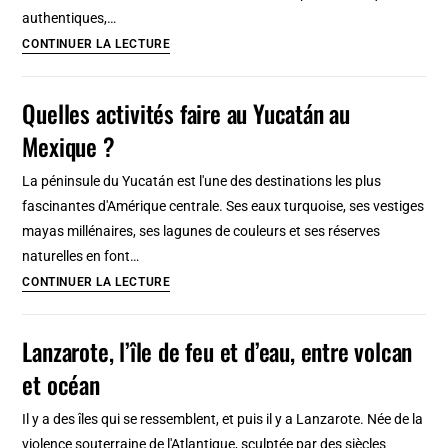
autour
authentiques,…
de
8
CONTINUER LA LECTURE
Barcelone
destinations
« dernières
Quelles activités faire au Yucatán au
minutes »
Mexique ?
depuis
Paris,
La péninsule du Yucatán est l'une des destinations les plus
Lyon,
fascinantes d'Amérique centrale. Ses eaux turquoise, ses vestiges
Toulouse
mayas millénaires, ses lagunes de couleurs et ses réserves
et
naturelles en font…
Marseille
Quelles
CONTINUER LA LECTURE
activités
faire
Lanzarote, l’île de feu et d’eau, entre volcan
au
et océan
Yucatán
au
Il y a des îles qui se ressemblent, et puis il y a Lanzarote. Née de la
Mexique
violence souterraine de l'Atlantique, sculptée par des siècles