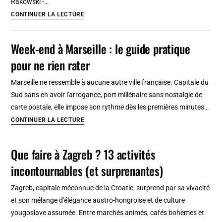
Rakowski -…
Parcs,
CONTINUER LA LECTURE
jardins
et
Week-end à Marseille : le guide pratique
espaces
pour ne rien rater
naturels
à
Marseille ne ressemble à aucune autre ville française. Capitale du
Gdańsk
Sud sans en avoir l'arrogance, port millénaire sans nostalgie de
et
carte postale, elle impose son rythme dès les premières minutes…
dans
Week-
CONTINUER LA LECTURE
la
end
Tri-
à
Que faire à Zagreb ? 13 activités
Cité
Marseille
incontournables (et surprenantes)
:
le
Zagreb, capitale méconnue de la Croatie, surprend par sa vivacité
guide
et son mélange d'élégance austro-hongroise et de culture
pratique
yougoslave assumée. Entre marchés animés, cafés bohèmes et
pour