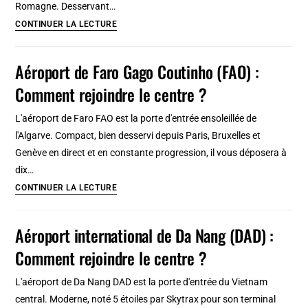
Romagne. Desservant…
centre
Aéroport
CONTINUER LA LECTURE
?
de
Bologne
Aéroport de Faro Gago Coutinho (FAO) :
Guglielmo
Comment rejoindre le centre ?
Marconi
(BLQ)
L'aéroport de Faro FAO est la porte d'entrée ensoleillée de
:
l'Algarve. Compact, bien desservi depuis Paris, Bruxelles et
Comment
Genève en direct et en constante progression, il vous déposera à
rejoindre
dix…
le
Aéroport
CONTINUER LA LECTURE
centre
de
?
Faro
Aéroport international de Da Nang (DAD) :
Gago
Comment rejoindre le centre ?
Coutinho
(FAO)
L'aéroport de Da Nang DAD est la porte d'entrée du Vietnam
:
central. Moderne, noté 5 étoiles par Skytrax pour son terminal
Comment