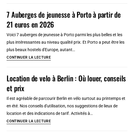
de
Pistes
velo
7 Auberges de jeunesse à Porto à partir de
cyclables
à
21 euros en 2026
et
Barcelone
visites
:
Voici 7 auberges de jeunesse à Porto parmi les plus belles et les
guidées
Où
plus intéressantes au niveau qualité prix. Et Porto a peut être les
louer
plus beaux hostels d'Europe, autant…
?
7
CONTINUER LA LECTURE
Auberges
de
Location de velo à Berlin : Où louer, conseils
jeunesse
et prix
à
Porto
Il est agréable de parcourir Berlin en vélo surtout au printemps et
à
en été. Nos conseils d'utilisation, nos suggestions de lieux de
partir
location et des indications de tarif. Activités à…
de
Location
CONTINUER LA LECTURE
21
de
euros