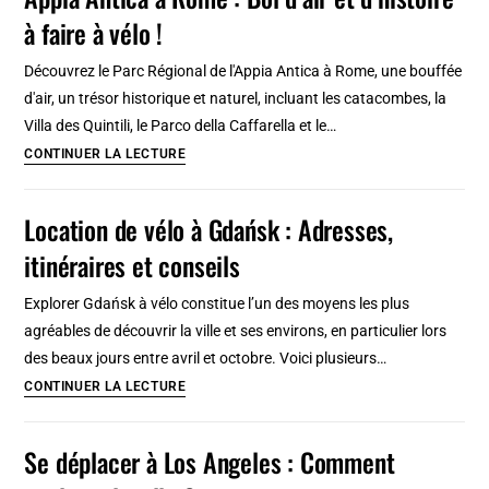
à
à faire à vélo !
Porto
:
Découvrez le Parc Régional de l'Appia Antica à Rome, une bouffée
4
d'air, un trésor historique et naturel, incluant les catacombes, la
lieux
Villa des Quintili, le Parco della Caffarella et le…
où
Appia
CONTINUER LA LECTURE
louer
Antica
et
à
Location de vélo à Gdańsk : Adresses,
nos
Rome
conseils
itinéraires et conseils
:
Bol
Explorer Gdańsk à vélo constitue l’un des moyens les plus
d’air
agréables de découvrir la ville et ses environs, en particulier lors
et
des beaux jours entre avril et octobre. Voici plusieurs…
d’histoire
Location
CONTINUER LA LECTURE
à
de
faire
vélo
Se déplacer à Los Angeles : Comment
à
à
vélo