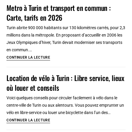
velo
Metro à Turin et transport en commun :
en
à
2026
Carte, tarifs en 2026
Berlin
:
Turin abrite 900 000 habitants sur 130 kilomètres carrés, pour 2,3
Où
millions dans la métropole. En proposant d’accueillir en 2006 les
louer,
Jeux Olympiques d’hiver, Turin devait moderniser ses transports
conseils
en commun.…
et
Metro
CONTINUER LA LECTURE
prix
à
Turin
Location de vélo à Turin : Libre service, lieux
et
où louer et conseils
transport
en
Voici quelques conseils pour circuler facilement à vélo dans le
commun
centre-ville de Turin ou aux alentours. Vous pouvez emprunter un
:
vélo en libre-service ou louer une bicyclette dans l’un des…
Carte,
Location
CONTINUER LA LECTURE
tarifs
de
en