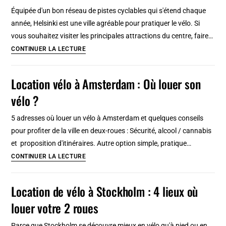
:
Équipée d'un bon réseau de pistes cyclables qui s'étend chaque
Métro,
année, Helsinki est une ville agréable pour pratiquer le vélo. Si
ferry
vous souhaitez visiter les principales attractions du centre, faire…
et
Location
CONTINUER LA LECTURE
tram
de
utile
vélo
Location vélo à Amsterdam : Où louer son
(2026)
à
vélo ?
Helsinki
:
5 adresses où louer un vélo à Amsterdam et quelques conseils
3
pour profiter de la ville en deux-roues : Sécurité, alcool / cannabis
lieux
et proposition d'itinéraires. Autre option simple, pratique…
où
Location
CONTINUER LA LECTURE
louer
vélo
et
à
Location de vélo à Stockholm : 4 lieux où
libre
Amsterdam
service
louer votre 2 roues
:
Où
Parce que Stockholm se découvre mieux en vélo qu'à pied ou en