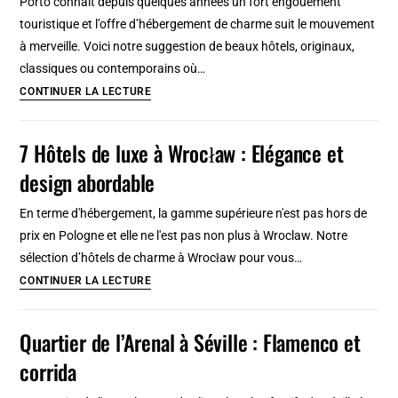
Porto connait depuis quelques années un fort engouement
à
touristique et l’offre d’hébergement de charme suit le mouvement
Porto
à merveille. Voici notre suggestion de beaux hôtels, originaux,
:
classiques ou contemporains où…
A
8
CONTINUER LA LECTURE
partir
hôtels
de
de
7 Hôtels de luxe à Wrocław : Elégance et
60
charme
euros
design abordable
à
Porto
En terme d'hébergement, la gamme supérieure n'est pas hors de
:
prix en Pologne et elle ne l'est pas non plus à Wroclaw. Notre
A
sélection d’hôtels de charme à Wrocław pour vous…
partir
7
CONTINUER LA LECTURE
de
Hôtels
92
de
Quartier de l’Arenal à Séville : Flamenco et
euros
luxe
en
corrida
à
2025
Wrocław :