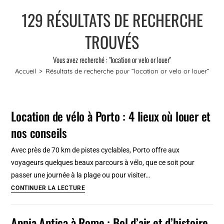
129
RÉSULTATS DE RECHERCHE
TROUVÉS
Vous avez recherché : "location or velo or louer"
Accueil
>
Résultats de recherche pour
“location or velo or louer”
Location de vélo à Porto : 4 lieux où louer et
nos conseils
Avec près de 70 km de pistes cyclables, Porto offre aux
voyageurs quelques beaux parcours à vélo, que ce soit pour
passer une journée à la plage ou pour visiter…
Location
CONTINUER LA LECTURE
de
vélo
Appia Antica à Rome : Bol d’air et d’histoire