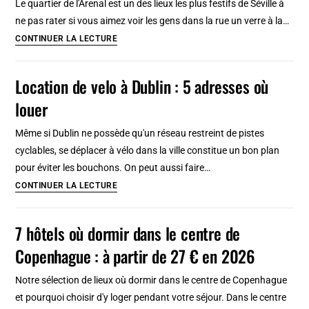
Le quartier de l'Arenal est un des lieux les plus festifs de Séville à
Elégance
ne pas rater si vous aimez voir les gens dans la rue un verre à la…
et
Quartier
CONTINUER LA LECTURE
design
de
abordable
l’Arenal
Location de velo à Dublin : 5 adresses où
à
louer
Séville
:
Même si Dublin ne possède qu'un réseau restreint de pistes
Flamenco
cyclables, se déplacer à vélo dans la ville constitue un bon plan
et
pour éviter les bouchons. On peut aussi faire…
corrida
Location
CONTINUER LA LECTURE
de
velo
7 hôtels où dormir dans le centre de
à
Copenhague : à partir de 27 € en 2026
Dublin
:
Notre sélection de lieux où dormir dans le centre de Copenhague
5
et pourquoi choisir d'y loger pendant votre séjour. Dans le centre
adresses