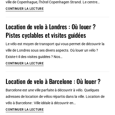
ville de Copenhague, l’hôtel Copenhagen Strand. Le centre…
où
7
CONTINUER LA LECTURE
louer
hôtels
où
Location de velo à Londres : Où louer ?
dormir
Pistes cyclables et visites guidées
dans
le
Le vélo est moyen de transport qui vous permet de découvrir la
centre
ville de Londres sous ses divers aspects. Où louer un vélo ?
de
Existe-t-il des visites guidées ? Nos…
Copenhague
Location
CONTINUER LA LECTURE
:
de
à
velo
Location de velo à Barcelone : Où louer ?
partir
à
de
Londres
Barcelone est une ville parfaite à découvrir à vélo. Quelques
27
:
adresses de location de vélos répartis dans la ville. Location de
€
Où
vélo à Barcelone : Ville idéale à découvrir en…
en
louer
Location
CONTINUER LA LECTURE
2026
?