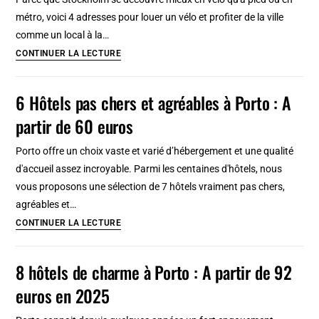
louer
métro, voici 4 adresses pour louer un vélo et profiter de la ville
son
comme un local à la…
vélo
Location
CONTINUER LA LECTURE
?
de
vélo
6 Hôtels pas chers et agréables à Porto : A
à
partir de 60 euros
Stockholm
:
Porto offre un choix vaste et varié d’hébergement et une qualité
4
d'accueil assez incroyable. Parmi les centaines d'hôtels, nous
lieux
vous proposons une sélection de 7 hôtels vraiment pas chers,
où
agréables et…
louer
6
CONTINUER LA LECTURE
votre
Hôtels
2
pas
8 hôtels de charme à Porto : A partir de 92
roues
chers
euros en 2025
et
agréables