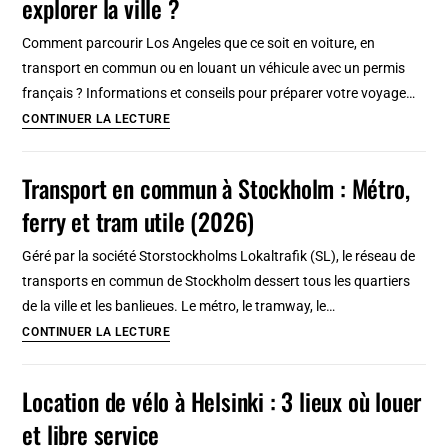
explorer la ville ?
Gdańsk
!
:
Comment parcourir Los Angeles que ce soit en voiture, en
Adresses,
transport en commun ou en louant un véhicule avec un permis
itinéraires
français ? Informations et conseils pour préparer votre voyage…
et
Se
CONTINUER LA LECTURE
conseils
déplacer
à
Transport en commun à Stockholm : Métro,
Los
ferry et tram utile (2026)
Angeles
:
Géré par la société Storstockholms Lokaltrafik (SL), le réseau de
Comment
transports en commun de Stockholm dessert tous les quartiers
explorer
de la ville et les banlieues. Le métro, le tramway, le…
la
Transport
CONTINUER LA LECTURE
ville
en
?
commun
Location de vélo à Helsinki : 3 lieux où louer
à
et libre service
Stockholm