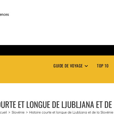
rences
GUIDE DE VOYAGE
TOP 10
URTE ET LONGUE DE LJUBLJANA ET DE
cueil
>
Slovénie
>
Histoire courte et longue de Ljubljana et de la Slovénie