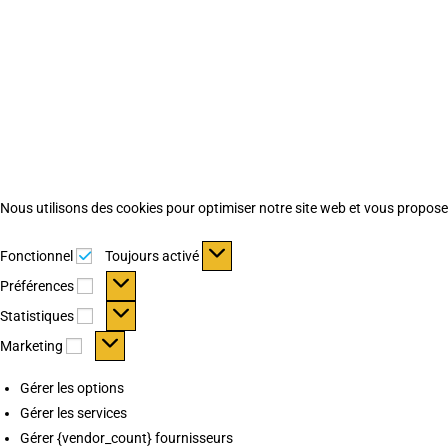
Nous utilisons des cookies pour optimiser notre site web et vous proposer 
Fonctionnel
Fonctionnel
Toujours activé
Préférences
Préférences
Statistiques
Statistiques
Marketing
Marketing
Gérer les options
Gérer les services
Gérer {vendor_count} fournisseurs