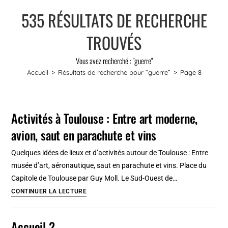
535
RÉSULTATS DE RECHERCHE
TROUVÉS
Vous avez recherché : "guerre"
Accueil
>
Résultats de recherche pour
“guerre”
>
Page 8
Activités à Toulouse : Entre art moderne,
avion, saut en parachute et vins
Quelques idées de lieux et d’activités autour de Toulouse : Entre
musée d’art, aéronautique, saut en parachute et vins. Place du
Capitole de Toulouse par Guy Moll. Le Sud-Ouest de…
Activités
CONTINUER LA LECTURE
à
Toulouse
Accueil 2