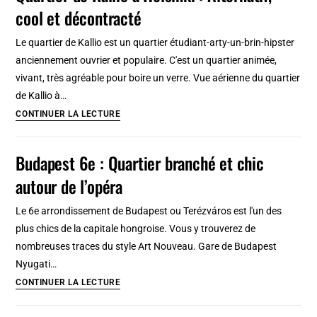
cool et décontracté
et
infos
Le quartier de Kallio est un quartier étudiant-arty-un-brin-hipster
pratiques
anciennement ouvrier et populaire. C'est un quartier animée,
vivant, très agréable pour boire un verre. Vue aérienne du quartier
de Kallio à…
Quartier
CONTINUER LA LECTURE
de
Kallio
Budapest 6e : Quartier branché et chic
à
autour de l’opéra
Helsinki
:
Le 6e arrondissement de Budapest ou Terézváros est l'un des
Alternatif,
plus chics de la capitale hongroise. Vous y trouverez de
cool
nombreuses traces du style Art Nouveau. Gare de Budapest
et
Nyugati…
décontracté
Budapest
CONTINUER LA LECTURE
6e
: