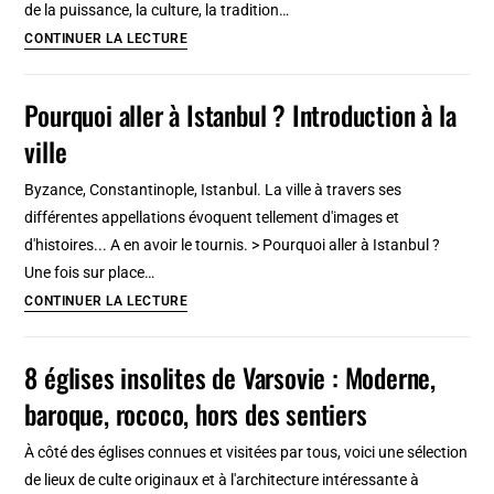
de la puissance, la culture, la tradition…
Pourquoi
CONTINUER LA LECTURE
aller
à
Pourquoi aller à Istanbul ? Introduction à la
Kyoto
ville
?
Byzance, Constantinople, Istanbul. La ville à travers ses
différentes appellations évoquent tellement d'images et
d'histoires... A en avoir le tournis. > Pourquoi aller à Istanbul ?
Une fois sur place…
Pourquoi
CONTINUER LA LECTURE
aller
à
8 églises insolites de Varsovie : Moderne,
Istanbul
baroque, rococo, hors des sentiers
?
Introduction
À côté des églises connues et visitées par tous, voici une sélection
à
de lieux de culte originaux et à l'architecture intéressante à
la