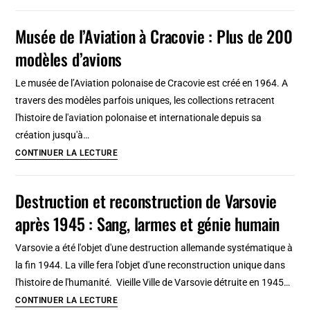
musées
d’art
Musée de l’Aviation à Cracovie : Plus de 200
moins
modèles d’avions
connus
à
Le musée de l’Aviation polonaise de Cracovie est créé en 1964. A
Varsovie
travers des modèles parfois uniques, les collections retracent
:
l'histoire de l'aviation polonaise et internationale depuis sa
Sculpture,
création jusqu'à…
icône,
Musée
CONTINUER LA LECTURE
photo,
de
néon…
l’Aviation
Destruction et reconstruction de Varsovie
à
après 1945 : Sang, larmes et génie humain
Cracovie
:
Varsovie a été l'objet d'une destruction allemande systématique à
Plus
la fin 1944. La ville fera l'objet d'une reconstruction unique dans
de
l'histoire de l'humanité. Vieille Ville de Varsovie détruite en 1945…
200
Destruction
CONTINUER LA LECTURE
modèles