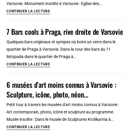
Varsovie. Monument insolite à Varsovie : Eglise des…
ville
8
CONTINUER LA LECTURE
églises
insolites
7 Bars cools à Praga, rive droite de Varsovie
de
Varsovie
Quelques bars originaux et sympas où boire un verre dans le
:
quartier de Praga à Varsovie. Dans la cour des bars du 11
Moderne,
listopada dans le quartier de Praga à…
baroque,
7
CONTINUER LA LECTURE
rococo,
Bars
hors
cools
6 musées d’art moins connus à Varsovie :
des
à
Sculpture, icône, photo, néon…
sentiers
Praga,
rive
Petit tour à travers les musées d'art moins connus à Varsovie :
droite
Art contemporain, photo, icône et sculpture au programme.
de
Musée insolite : Dans le musée de Sculptures Krolikarnia à…
Varsovie
6
CONTINUER LA LECTURE