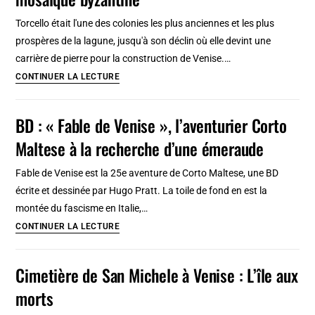
Torcello était l'une des colonies les plus anciennes et les plus
prospères de la lagune, jusqu'à son déclin où elle devint une
carrière de pierre pour la construction de Venise.…
Île
CONTINUER LA LECTURE
de
Torcello
BD : « Fable de Venise », l’aventurier Corto
à
Maltese à la recherche d’une émeraude
Venise:
Magnifique
Fable de Venise est la 25e aventure de Corto Maltese, une BD
église
écrite et dessinée par Hugo Pratt. La toile de fond en est la
&
montée du fascisme en Italie,…
mosaïque
BD
CONTINUER LA LECTURE
byzantine
:
« Fable
Cimetière de San Michele à Venise : L’île aux
de
morts
Venise »,
l’aventurier