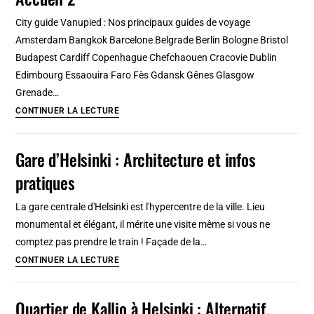
:
Entre
City guide Vanupied : Nos principaux guides de voyage
art
Amsterdam Bangkok Barcelone Belgrade Berlin Bologne Bristol
moderne,
Budapest Cardiff Copenhague Chefchaouen Cracovie Dublin
avion,
Edimbourg Essaouira Faro Fès Gdansk Gênes Glasgow
saut
Grenade…
en
Accueil
CONTINUER LA LECTURE
parachute
2
et
Gare d’Helsinki : Architecture et infos
vins
pratiques
La gare centrale d'Helsinki est l'hypercentre de la ville. Lieu
monumental et élégant, il mérite une visite même si vous ne
comptez pas prendre le train ! Façade de la…
Gare
CONTINUER LA LECTURE
d’Helsinki
:
Quartier de Kallio à Helsinki : Alternatif,
Architecture