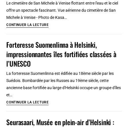
Le cimetière de San Michele à Venise flottant entre l'eau et le ciel
Corto
offre un spectacle fascinant. Vue aérienne du cimetière de San
Maltese
Michele à Venise - Photo de Kasa…
à
Cimetière
CONTINUER LA LECTURE
la
de
recherche
San
Forteresse Suomenlinna à Helsinki,
d’une
Michele
émeraude
impressionnantes îles fortifiées classées à
à
Venise
l’UNESCO
:
La forteresse Suomenlinna est édifiée au 18ème siècle par les
L’île
Suédois. Bombardée par les Russes au 19ème siècle, cette
aux
ancienne base fortifiée au large d'Helsinki occupe un groupe d'îles
morts
et…
Forteresse
CONTINUER LA LECTURE
Suomenlinna
à
Seurasaari, Musée en plein-air d’Helsinki :
Helsinki,