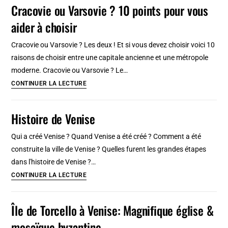
Cracovie ou Varsovie ? 10 points pour vous
Quartier
aider à choisir
branché
et
Cracovie ou Varsovie ? Les deux ! Et si vous devez choisir voici 10
chic
raisons de choisir entre une capitale ancienne et une métropole
autour
moderne. Cracovie ou Varsovie ? Le…
de
Cracovie
CONTINUER LA LECTURE
l’opéra
ou
Varsovie
Histoire de Venise
?
10
Qui a créé Venise ? Quand Venise a été créé ? Comment a été
points
construite la ville de Venise ? Quelles furent les grandes étapes
pour
dans l'histoire de Venise ?…
vous
Histoire
CONTINUER LA LECTURE
aider
de
à
Venise
Île de Torcello à Venise: Magnifique église &
choisir
mosaïque byzantine