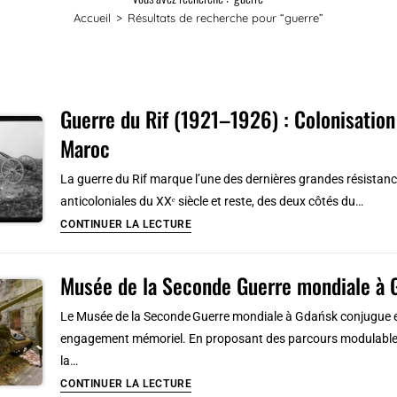
Accueil
>
Résultats de recherche pour
“guerre”
Guerre du Rif (1921–1926) : Colonisation
Maroc
La guerre du Rif marque l’une des dernières grandes résistances
anticoloniales du XXᵉ siècle et reste, des deux côtés du…
Guerre
CONTINUER LA LECTURE
du
Rif
Musée de la Seconde Guerre mondiale à G
(1921–
1926)
Le Musée de la Seconde Guerre mondiale à Gdańsk conjugue 
:
engagement mémoriel. En proposant des parcours modulables, 
Colonisation
la…
et
Musée
CONTINUER LA LECTURE