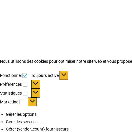
Nous utilisons des cookies pour optimiser notre site web et vous proposer 
Fonctionnel
Fonctionnel
Toujours activé
Préférences
Préférences
Statistiques
Statistiques
Marketing
Marketing
Gérer les options
Gérer les services
Gérer {vendor_count} fournisseurs