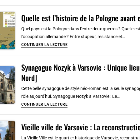
lutte
de
d’indépendance
la
Quelle est l’histoire de la Pologne avant
dans
Seconde
le
Guerre
Quel pays est la Pologne dans l'entre deux guerres ? Quelle est
nord
mondiale
l'occupation allemande ? Entre stupeur, résistance et…
du
à
Quelle
CONTINUER LA LECTURE
Maroc
Gdańsk
est
:
l’histoire
Synagogue Nozyk à Varsovie : Unique lieu 
Impressionnant
de
et
Nord]
la
inoubliable
Pologne
Cette belle synagogue de style néo-roman est la seule synagog
avant
rôle aujourd'hui. Synagogue Nozyk à Varsovie : Le…
et
Synagogue
CONTINUER LA LECTURE
pendant
Nozyk
la
à
2e
Vieille ville de Varsovie : La reconstruct
Varsovie
guerre
:
La Vieille Ville est le quartier historique de Varsovie, reconstru
mondiale