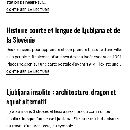
station balnéaire sur…
à
5
CONTINUER LA LECTURE
découvrir
excursions
en
Histoire courte et longue de Ljubljana et de
Slovénie
la Slovénie
:
Lac
Deux versions pour apprendre et comprendre l'histoire d'une ville,
Bled,
d'un peuple et finalement d'un pays devenu indépendant en 1991.
Skocjan,
Place Prešeren sur une carte postale d'avant 1914. Il existe une…
Kamnik,
Histoire
CONTINUER LA LECTURE
Piran…
courte
et
Ljubljana insolite : architecture, dragon et
longue
squat alternatif
de
Ljubljana
Il y a au moins 3 choses et lieux assez hors du commun ou
et
insolites lorsque l'on pense Ljubljana. Elle touche à l'urbanisme et
de
au travail d'un architecte, au symbole…
la