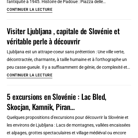
l'antiquité à 1945. Histoire de Padoue : Piazza delle…
la
Histoire
CONTINUER LA LECTURE
ville
de
Padoue
Visiter Ljubljana , capitale de Slovénie et
:
véritable perle à découvrir
Faits
marquants
Ljubljana est un attrape-coeur sans prétention : Une ville verte,
et
décontractée, charmante, à taille humaine et à l'orthographe un
lecture
peu casse-gueule. Il y a suffisamment de génie, de complexité et…
rapide
Visiter
CONTINUER LA LECTURE
Ljubljana
,
5 excursions en Slovénie : Lac Bled,
capitale
Skocjan, Kamnik, Piran…
de
Slovénie
Quelques propositions d'excursions pour découvrir la Slovénie et
et
les environs de Ljubljana : Lacs de montagnes, vallées encaissées
véritable
et alpages, grottes spectaculaires et village médiéval ou encore
perle