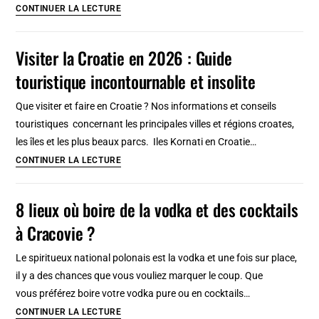
Ljubljana
CONTINUER LA LECTURE
Slovénie
insolite
:
Visiter la Croatie en 2026 : Guide
architecture,
touristique incontournable et insolite
dragon
et
Que visiter et faire en Croatie ? Nos informations et conseils
squat
touristiques concernant les principales villes et régions croates,
alternatif
les îles et les plus beaux parcs. Iles Kornati en Croatie…
Visiter
CONTINUER LA LECTURE
la
Croatie
8 lieux où boire de la vodka et des cocktails
en
à Cracovie ?
2026
:
Le spiritueux national polonais est la vodka et une fois sur place,
Guide
il y a des chances que vous vouliez marquer le coup. Que
touristique
vous préférez boire votre vodka pure ou en cocktails…
incontournable
8
CONTINUER LA LECTURE
et