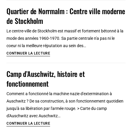
siècle
:
Quartier de Norrmalm : Centre ville moderne
Liste
de Stockholm
de
Schindler
Le centre-ville de Stockholm est massif et fortement bétonné à la
et
mode des années 1960-1970. Sa partie centrale n'a pas ni le
zone
coeur ni la meilleure réputation au sein des…
naturelle
Quartier
CONTINUER LA LECTURE
à
de
Cracovie
Norrmalm :
Camp d’Auschwitz, histoire et
Centre
fonctionnement
ville
moderne
Comment a fonctionné la machine nazie d'extermination à
de
Auschwitz ? De sa construction, à son fonctionnement quotidien
Stockholm
jusqu'à sa libération par l'armée rouge. > Carte du camp
d'Auschwitz avec Auschwitz…
Camp
CONTINUER LA LECTURE
d’Auschwitz,