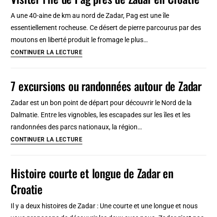
de
Turin :
A une 40-aine de km au nord de Zadar, Pag est une île
Plus
essentiellement rocheuse. Ce désert de pierre parcourus par des
ancien,
moutons en liberté produit le fromage le plus…
beau
Visiter
CONTINUER LA LECTURE
&
l’île
complet
de
7 excursions ou randonnées autour de Zadar
au
Pag
monde
près
Zadar est un bon point de départ pour découvrir le Nord de la
de
Dalmatie. Entre les vignobles, les escapades sur les îles et les
Zadar
randonnées des parcs nationaux, la région…
en
7
CONTINUER LA LECTURE
Croatie
excursions
ou
Histoire courte et longue de Zadar en
randonnées
Croatie
autour
de
Il y a deux histoires de Zadar : Une courte et une longue et nous
Zadar