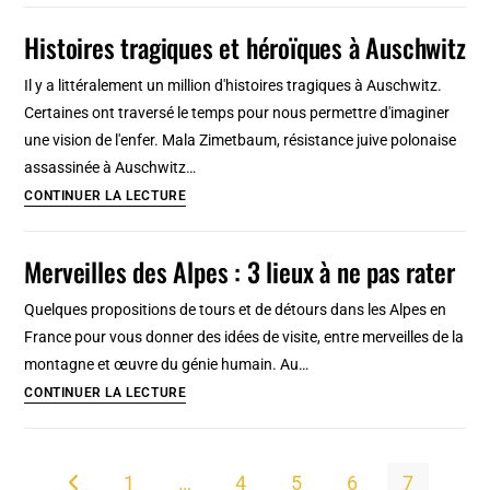
sur
:
Histoires tragiques et héroïques à Auschwitz
la
Étoiles,
« solution
triangles,
Il y a littéralement un million d'histoires tragiques à Auschwitz.
finale »
médecins,
Certaines ont traversé le temps pour nous permettre d'imaginer
nazie
kapos
une vision de l'enfer. Mala Zimetbaum, résistance juive polonaise
et
assassinée à Auschwitz…
nombres
Histoires
CONTINUER LA LECTURE
de
tragiques
morts
et
Merveilles des Alpes : 3 lieux à ne pas rater
héroïques
à
Quelques propositions de tours et de détours dans les Alpes en
Auschwitz
France pour vous donner des idées de visite, entre merveilles de la
montagne et œuvre du génie humain. Au…
Merveilles
CONTINUER LA LECTURE
des
Alpes
:
1
…
4
5
6
7
Go to the previous page