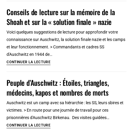
histoire
Conseils de lecture sur la mémoire de la
et
Shoah et sur la « solution finale » nazie
fonctionnement
Voici quelques suggestions de lecture pour approfondir votre
connaissance sur Auschwitz, la solution finale nazie et les camps
et leur fonctionnement. > Commandants et cadres SS
d'Auschwitz en 1944 de…
Conseils
CONTINUER LA LECTURE
de
lecture
Peuple d’Auschwitz : Étoiles, triangles,
sur
médecins, kapos et nombres de morts
la
mémoire
Auschwitz est un camp avec sa hiérarchie : les SS, leurs sbires et
de
victimes. > En route pour une journée de travail pour ces
la
prisonnières d'Auschwitz Birkenau. Des visites guidées…
Shoah
Peuple
CONTINUER LA LECTURE
et
d’Auschwitz