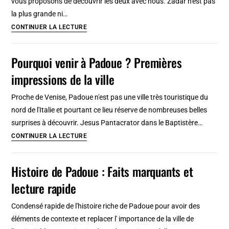
vous proposons de découvrir les deux avec nous. Zadar n'est pas
la plus grande ni…
Histoire
CONTINUER LA LECTURE
courte
et
Pourquoi venir à Padoue ? Premières
longue
impressions de la ville
de
Zadar
Proche de Venise, Padoue n'est pas une ville très touristique du
en
nord de l'Italie et pourtant ce lieu réserve de nombreuses belles
Croatie
surprises à découvrir. Jesus Pantacrator dans le Baptistère…
Pourquoi
CONTINUER LA LECTURE
venir
à
Histoire de Padoue : Faits marquants et
Padoue
lecture rapide
?
Premières
Condensé rapide de l'histoire riche de Padoue pour avoir des
impressions
éléments de contexte et replacer l' importance de la ville de
de