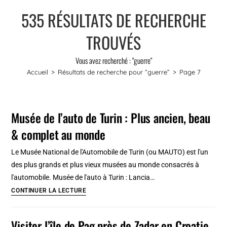
535
RÉSULTATS DE RECHERCHE
TROUVÉS
Vous avez recherché : "guerre"
Accueil
>
Résultats de recherche pour
“guerre”
>
Page 7
Musée de l’auto de Turin : Plus ancien, beau
& complet au monde
Le Musée National de l'Automobile de Turin (ou MAUTO) est l'un
des plus grands et plus vieux musées au monde consacrés à
l'automobile. Musée de l'auto à Turin : Lancia…
Musée
CONTINUER LA LECTURE
de
l’auto
Visiter l’île de Pag près de Zadar en Croatie