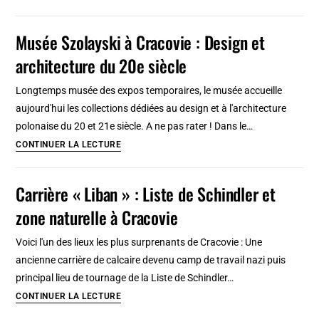
lieux
insolite
où
Musée Szolayski à Cracovie : Design et
boire
architecture du 20e siècle
de
la
Longtemps musée des expos temporaires, le musée accueille
vodka
aujourd'hui les collections dédiées au design et à l'architecture
et
polonaise du 20 et 21e siècle. A ne pas rater ! Dans le…
des
Musée
CONTINUER LA LECTURE
cocktails
Szolayski
à
à
Carrière « Liban » : Liste de Schindler et
Cracovie
Cracovie
?
zone naturelle à Cracovie
:
Design
Voici l'un des lieux les plus surprenants de Cracovie : Une
et
ancienne carrière de calcaire devenu camp de travail nazi puis
architecture
principal lieu de tournage de la Liste de Schindler…
du
Carrière
CONTINUER LA LECTURE
20e
« Liban »