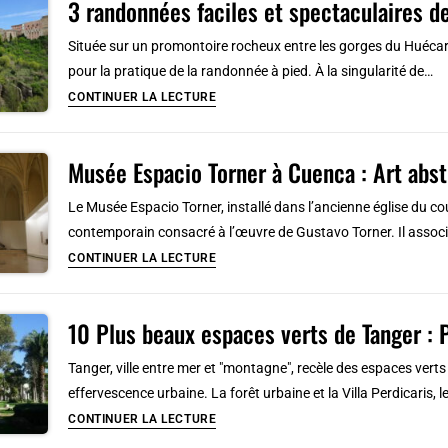
3 randonnées faciles et spectaculaires d
Tanger,
carte
Située sur un promontoire rocheux entre les gorges du Huécar 
postale
pour la pratique de la randonnée à pied. À la singularité de…
andalouse
3
CONTINUER LA LECTURE
randonnées
faciles
Musée Espacio Torner à Cuenca : Art abst
et
spectaculaires
Le Musée Espacio Torner, installé dans l’ancienne église du c
depuis
contemporain consacré à l’œuvre de Gustavo Torner. Il associ
le
Musée
CONTINUER LA LECTURE
centre
Espacio
de
Torner
Cuenca
10 Plus beaux espaces verts de Tanger : P
à
Cuenca
Tanger, ville entre mer et "montagne", recèle des espaces vert
:
effervescence urbaine. La forêt urbaine et la Villa Perdicaris,
Art
10
CONTINUER LA LECTURE
abstrait
Plus