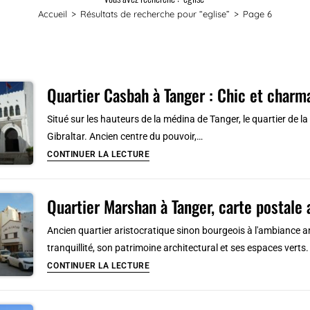
Accueil
>
Résultats de recherche pour
“eglise”
>
Page 6
Quartier Casbah à Tanger : Chic et charm
Situé sur les hauteurs de la médina de Tanger, le quartier de la
Gibraltar. Ancien centre du pouvoir,…
Quartier
CONTINUER LA LECTURE
Casbah
à
Quartier Marshan à Tanger, carte postale
Tanger
:
Ancien quartier aristocratique sinon bourgeois à l'ambiance 
Chic
tranquillité, son patrimoine architectural et ses espaces verts.
et
Quartier
CONTINUER LA LECTURE
charmant
Marshan
à