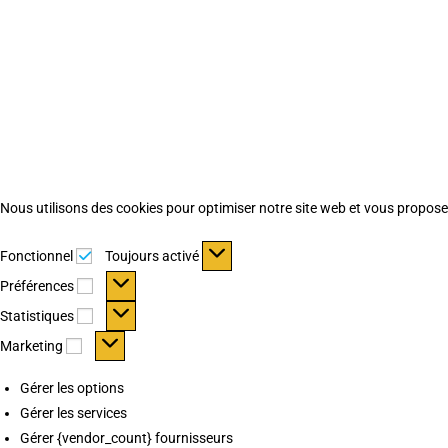
Nous utilisons des cookies pour optimiser notre site web et vous proposer 
Fonctionnel
Fonctionnel
Toujours activé
Préférences
Préférences
Statistiques
Statistiques
Marketing
Marketing
Gérer les options
Gérer les services
Gérer {vendor_count} fournisseurs